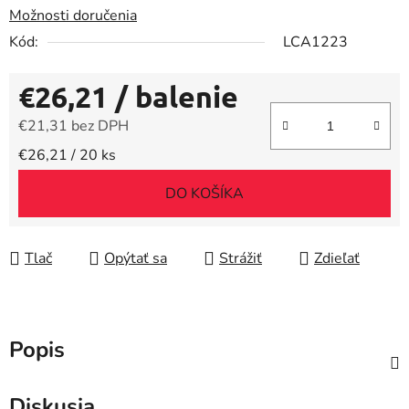
Možnosti doručenia
Kód:
LCA1223
€26,21
/ balenie
€21,31 bez DPH
Jednotková cena:
€26,21 / 20 ks
DO KOŠÍKA
Tlač
Opýtať sa
Strážiť
Zdieľať
Popis
Diskusia