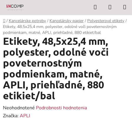
Prejsť
Hľadať
NÁKUP
na
KOŠÍK
obsah
Domov
/
Kancelárske potreby
/
Kancelársky papier
/
Polyesterové etikety
/
Etikety, 48,5x25,4 mm, polyester, odolné voči poveternostným
podmienkam, matné, APLI, priehľadné, 880 etikiet/bal
Etikety, 48,5x25,4 mm,
polyester, odolné voči
poveternostným
podmienkam, matné,
APLI, priehľadné, 880
etikiet/bal
Priemerné
Neohodnotené
Podrobnosti hodnotenia
hodnotenie
Značka:
APLI
produktu
je