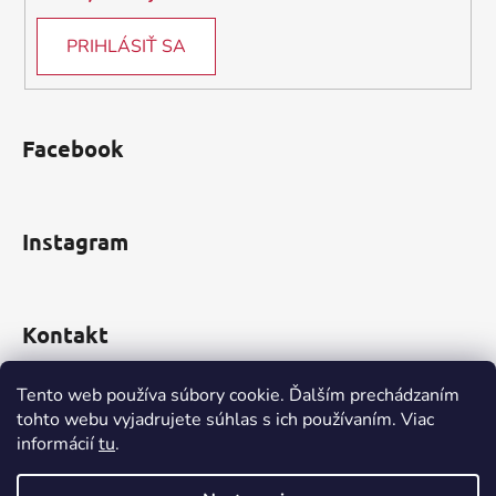
PRIHLÁSIŤ SA
Facebook
Instagram
Kontakt
obchod
@
incomp.sk
Tento web používa súbory cookie. Ďalším prechádzaním
tohto webu vyjadrujete súhlas s ich používaním. Viac
0910 999 552
informácií
tu
.