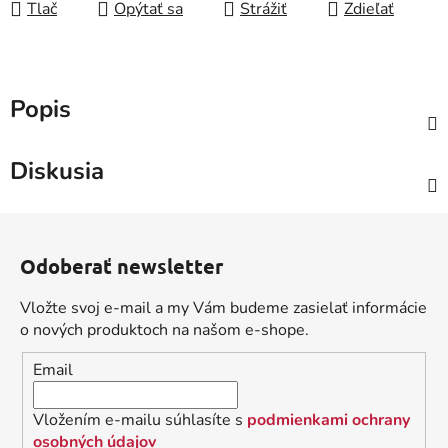
Tlač
Opýtať sa
Strážiť
Zdieľať
Popis
Diskusia
Z
á
Odoberať newsletter
p
ä
Vložte svoj e-mail a my Vám budeme zasielať informácie
t
o nových produktoch na našom e-shope.
i
Email
e
Vložením e-mailu súhlasíte s
podmienkami ochrany
osobných údajov