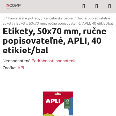
Prejsť
Hľadať
NÁKUP
na
KOŠÍK
obsah
Domov
/
Kancelárske potreby
/
Kancelársky papier
/
Ručne popisovateľné
etikety
/
Etikety, 50x70 mm, ručne popisovateľné, APLI, 40 etikiet/bal
Etikety, 50x70 mm, ručne
popisovateľné, APLI, 40
etikiet/bal
Priemerné
Neohodnotené
Podrobnosti hodnotenia
hodnotenie
Značka:
APLI
produktu
je
0,0
z
5
hviezdičiek.