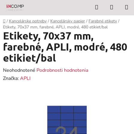
Prejsť
Hľadať
NÁKUP
na
KOŠÍK
obsah
Domov
/
Kancelárske potreby
/
Kancelársky papier
/
Farebné etikety
/
Etikety, 70x37 mm, farebné, APLI, modré, 480 etikiet/bal
Etikety, 70x37 mm,
farebné, APLI, modré, 480
etikiet/bal
Priemerné
Neohodnotené
Podrobnosti hodnotenia
hodnotenie
Značka:
APLI
produktu
je
0,0
z
5
hviezdičiek.