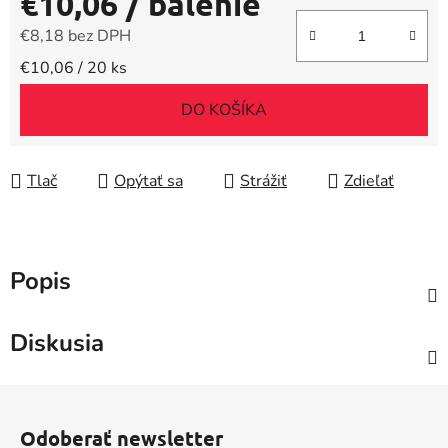
€10,06
/ balenie
€8,18 bez DPH
Jednotková cena:
€10,06 / 20 ks
DO KOŠÍKA
Tlač
Opýtať sa
Strážiť
Zdieľať
Popis
Diskusia
Z
á
Odoberať newsletter