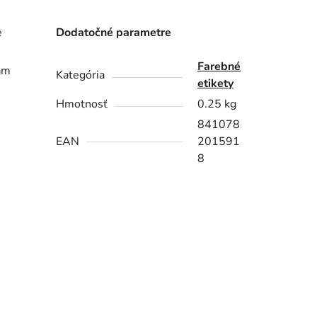
e
Dodatočné parametre
Farebné
kám
Kategória
etikety
Hmotnosť
0.25 kg
841078
EAN
201591
8