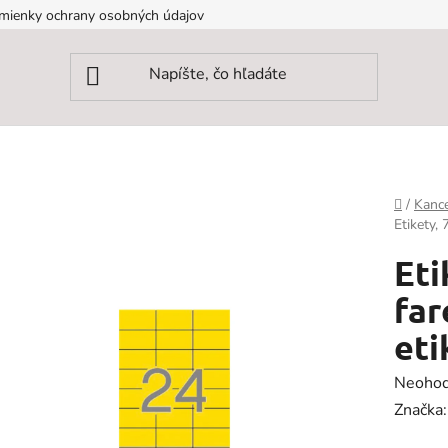
mienky ochrany osobných údajov
Domov
/
Kance
Etikety,
Eti
far
eti
Prieme
Neohod
hodnot
Značka
produk