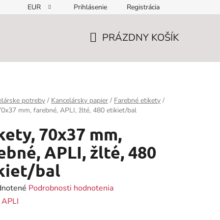
EUR
Prihlásenie
Registrácia
PRÁZDNY KOŠÍK
NÁKUPNÝ
KOŠÍK
lárske potreby
/
Kancelársky papier
/
Farebné etikety
/
 70x37 mm, farebné, APLI, žlté, 480 etikiet/bal
kety, 70x37 mm,
ebné, APLI, žlté, 480
kiet/bal
rné
notené
Podrobnosti hodnotenia
enie
:
APLI
tu