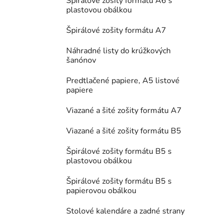
Špirálové zošity formátu A6 s
plastovou obálkou
Špirálové zošity formátu A7
Náhradné listy do krúžkových
šanónov
Predtlačené papiere, A5 listové
papiere
Viazané a šité zošity formátu A7
Viazané a šité zošity formátu B5
Špirálové zošity formátu B5 s
plastovou obálkou
Špirálové zošity formátu B5 s
papierovou obálkou
Stolové kalendáre a zadné strany