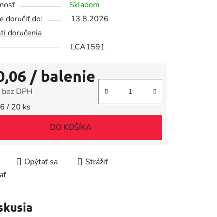
nosť
Skladom
 doručiť do:
13.8.2026
ti doručenia
LCA1591
iek.
0,06
/ balenie
 bez DPH
tková cena:
6 / 20 ks
DO KOŠÍKA
Opýtať sa
Strážiť
ať
skusia