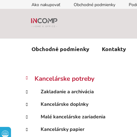
Prejsť
Ako nakupovať
Obchodné podmienky
Pod
na
obsah
Obchodné podmienky
Kontakty
B
K
Preskočiť
Kancelárske potreby
a
kategórie
o
t
č
Zakladanie a archivácia
e
n
g
Kancelárske doplnky
ý
ó
p
r
Malé kancelárske zariadenia
i
a
e
n
Kancelársky papier