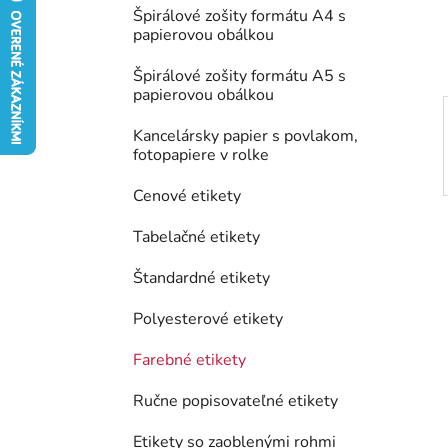
e
Špirálové zošity formátu A4 s
l
papierovou obálkou
Špirálové zošity formátu A5 s
papierovou obálkou
Kancelársky papier s povlakom,
fotopapiere v rolke
Cenové etikety
Tabelačné etikety
Štandardné etikety
Polyesterové etikety
Farebné etikety
Ručne popisovateľné etikety
Etikety so zaoblenými rohmi