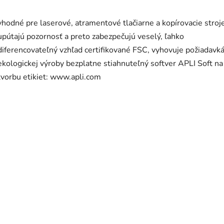
vhodné pre laserové, atramentové tlačiarne a kopírovacie stroj
upútajú pozornosť a preto zabezpečujú veselý, ľahko
diferencovateľný vzhľad certifikované FSC, vyhovuje požiadav
ekologickej výroby bezplatne stiahnuteľný softver APLI Soft na
tvorbu etikiet: www.apli.com