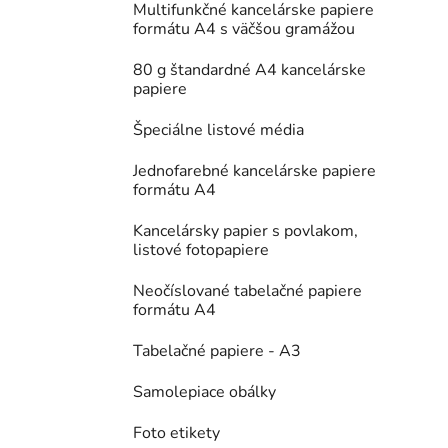
Multifunkčné kancelárske papiere
formátu A4 s väčšou gramážou
80 g štandardné A4 kancelárske
papiere
Špeciálne listové média
Jednofarebné kancelárske papiere
formátu A4
Kancelársky papier s povlakom,
listové fotopapiere
Neočíslované tabelačné papiere
formátu A4
Tabelačné papiere - A3
Samolepiace obálky
Foto etikety