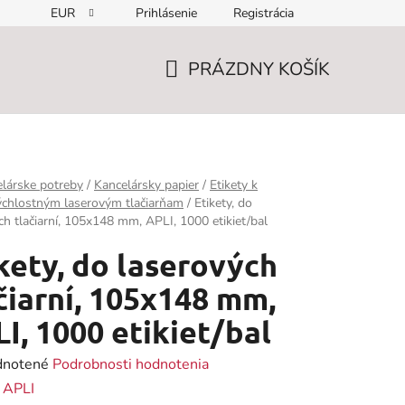
EUR
Prihlásenie
Registrácia
PRÁZDNY KOŠÍK
NÁKUPNÝ
KOŠÍK
lárske potreby
/
Kancelársky papier
/
Etikety k
ýchlostným laserovým tlačiarňam
/
Etikety, do
ch tlačiarní, 105x148 mm, APLI, 1000 etikiet/bal
kety, do laserových
čiarní, 105x148 mm,
I, 1000 etikiet/bal
rné
notené
Podrobnosti hodnotenia
enie
:
APLI