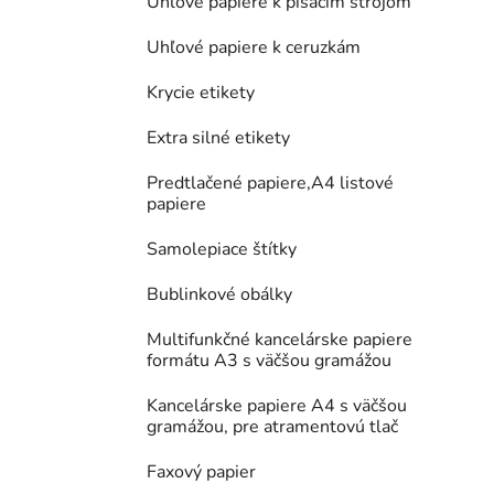
Uhľové papiere k písacím strojom
Uhľové papiere k ceruzkám
Krycie etikety
Extra silné etikety
Predtlačené papiere,A4 listové
papiere
Samolepiace štítky
Bublinkové obálky
Multifunkčné kancelárske papiere
formátu A3 s väčšou gramážou
Kancelárske papiere A4 s väčšou
gramážou, pre atramentovú tlač
Faxový papier