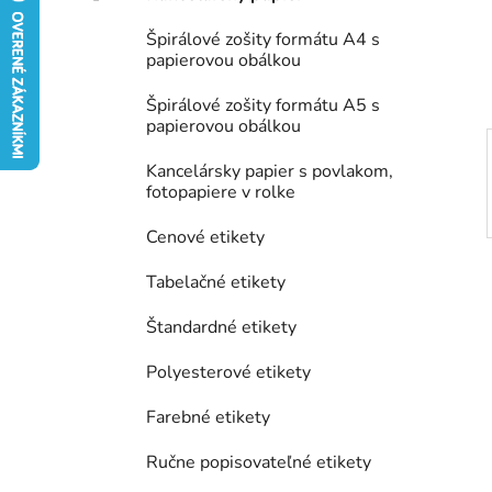
e
Špirálové zošity formátu A4 s
l
papierovou obálkou
Špirálové zošity formátu A5 s
papierovou obálkou
Kancelársky papier s povlakom,
fotopapiere v rolke
Cenové etikety
Tabelačné etikety
Štandardné etikety
Polyesterové etikety
Farebné etikety
Ručne popisovateľné etikety