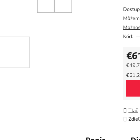
produk
Dostup
je
Môžeme
0,0
Možnos
z
5
Kód:
hviezdič
€6
€49,7
Jedno
€61,2
Tlač
Zdieľ
Popis
Di