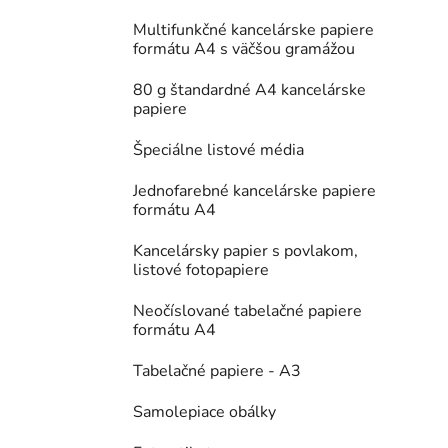
Multifunkčné kancelárske papiere
formátu A4 s väčšou gramážou
80 g štandardné A4 kancelárske
papiere
Špeciálne listové média
Jednofarebné kancelárske papiere
formátu A4
Kancelársky papier s povlakom,
listové fotopapiere
Neočíslované tabelačné papiere
formátu A4
Tabelačné papiere - A3
Samolepiace obálky