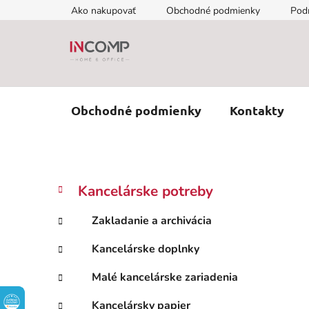
Prejsť
Ako nakupovať
Obchodné podmienky
Pod
na
obsah
Obchodné podmienky
Kontakty
B
K
Preskočiť
Kancelárske potreby
a
kategórie
o
t
č
Zakladanie a archivácia
e
n
g
Kancelárske doplnky
ý
ó
p
r
Malé kancelárske zariadenia
i
a
e
n
Kancelársky papier