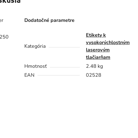
er
Dodatočné parametre
Etikety k
 250
vysokorýchlostným
Kategória
laserovým
tlačiarňam
Hmotnosť
2.48 kg
EAN
02528