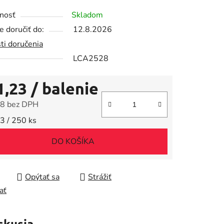
tu
nosť
Skladom
 doručiť do:
12.8.2026
ti doručenia
LCA2528
iek.
1,23
/ balenie
8 bez DPH
tková cena:
3 / 250 ks
DO KOŠÍKA
Opýtať sa
Strážiť
ať
skusia