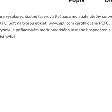
pre vysokorýchlostnú laserovú tlač zadarmo stiahnuteľný softv
APLI Soft na tvorbu etikiet: www.apli.com certifikované PEFC,
vyhovuje požiadavkám medzinárodného lesného hospodárenia
listov/bal