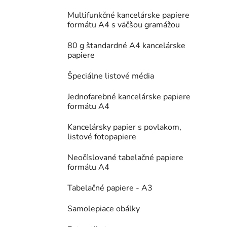
Multifunkčné kancelárske papiere
formátu A4 s väčšou gramážou
80 g štandardné A4 kancelárske
papiere
Špeciálne listové média
Jednofarebné kancelárske papiere
formátu A4
Kancelársky papier s povlakom,
listové fotopapiere
Neočíslované tabelačné papiere
formátu A4
Tabelačné papiere - A3
Samolepiace obálky