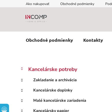
Prejsť
Ako nakupovať
Obchodné podmienky
Pod
na
obsah
Obchodné podmienky
Kontakty
B
K
Preskočiť
Kancelárske potreby
a
kategórie
o
t
č
Zakladanie a archivácia
e
n
g
Kancelárske doplnky
ý
ó
p
r
Malé kancelárske zariadenia
i
a
e
n
Kancelársky papier