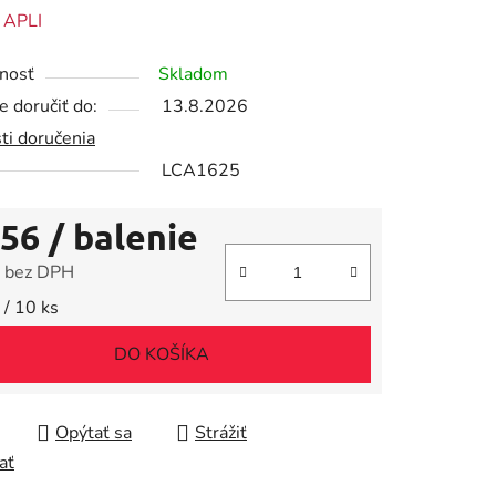
enie
:
APLI
tu
nosť
Skladom
 doručiť do:
13.8.2026
ti doručenia
LCA1625
iek.
,56
/ balenie
 bez DPH
tková cena:
 / 10 ks
DO KOŠÍKA
Opýtať sa
Strážiť
ať