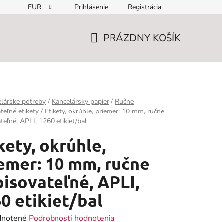
EUR
Prihlásenie
Registrácia
PRÁZDNY KOŠÍK
NÁKUPNÝ
KOŠÍK
lárske potreby
/
Kancelársky papier
/
Ručne
teľné etikety
/
Etikety, okrúhle, priemer: 10 mm, ručne
teľné, APLI, 1260 etikiet/bal
kety, okrúhle,
emer: 10 mm, ručne
isovateľné, APLI,
0 etikiet/bal
rné
notené
Podrobnosti hodnotenia