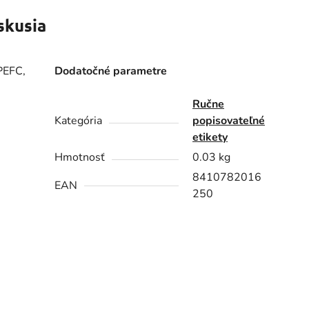
skusia
 PEFC,
Dodatočné parametre
Ručne
Kategória
popisovateľné
etikety
Hmotnosť
0.03 kg
8410782016
EAN
250