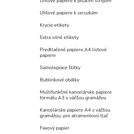
Uhľové papiere k písacím strojom
Uhľové papiere k ceruzkám
Krycie etikety
Extra silné etikety
Predtlačené papiere,A4 listové
papiere
Samolepiace štítky
Bublinkové obálky
Multifunkčné kancelárske papiere
formátu A3 s väčšou gramážou
Kancelárske papiere A4 s väčšou
gramážou, pre atramentovú tlač
Faxový papier