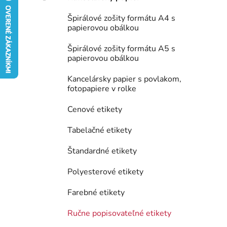
e
Špirálové zošity formátu A4 s
l
papierovou obálkou
Špirálové zošity formátu A5 s
papierovou obálkou
Kancelársky papier s povlakom,
fotopapiere v rolke
Cenové etikety
Tabelačné etikety
Štandardné etikety
Polyesterové etikety
Farebné etikety
Ručne popisovateľné etikety