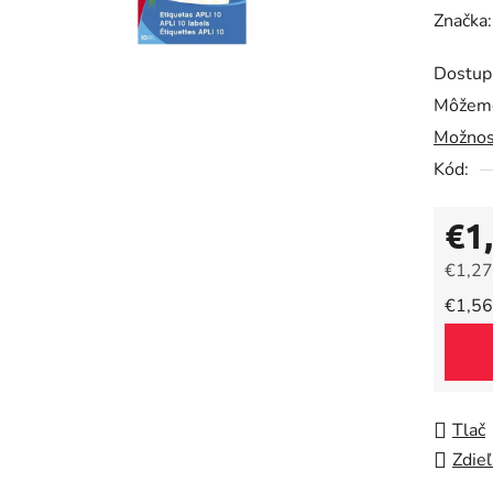
hodnot
Značka
produk
Dostup
je
Môžeme
0,0
Možnos
z
5
Kód:
hviezdič
€1
€1,27
Jedno
€1,56
Tlač
Zdieľ