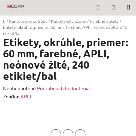
Prejsť
Hľadať
NÁKUP
na
KOŠÍK
obsah
Domov
/
Kancelárske potreby
/
Kancelársky papier
/
Farebné etikety
/
Etikety, okrúhle, priemer: 60 mm, farebné, APLI, neónové žlté, 240
etikiet/bal
Etikety, okrúhle, priemer:
60 mm, farebné, APLI,
neónové žlté, 240
etikiet/bal
Priemerné
Neohodnotené
Podrobnosti hodnotenia
hodnotenie
Značka:
APLI
produktu
je
0,0
z