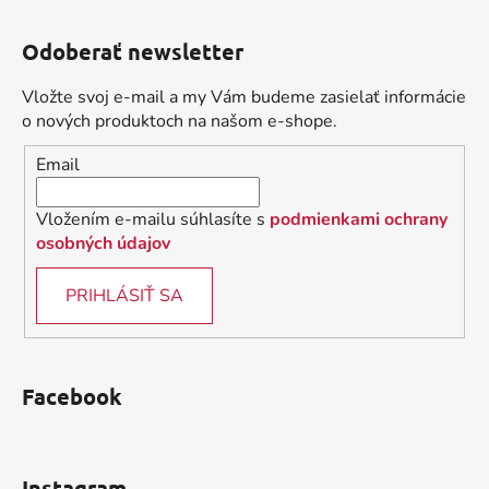
Z
á
Odoberať newsletter
p
ä
Vložte svoj e-mail a my Vám budeme zasielať informácie
t
o nových produktoch na našom e-shope.
i
Email
e
Vložením e-mailu súhlasíte s
podmienkami ochrany
osobných údajov
PRIHLÁSIŤ SA
Facebook
Instagram