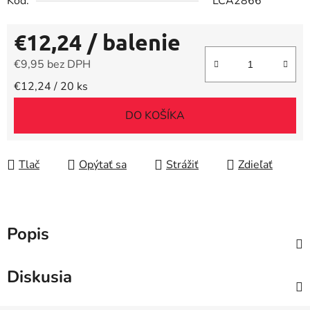
Kód:
LCA2866
€12,24
/ balenie
€9,95 bez DPH
Jednotková cena:
€12,24 / 20 ks
DO KOŠÍKA
Tlač
Opýtať sa
Strážiť
Zdieľať
Popis
Diskusia