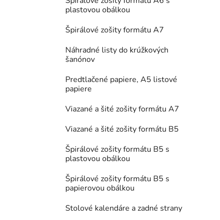
Špirálové zošity formátu A6 s
plastovou obálkou
Špirálové zošity formátu A7
Náhradné listy do krúžkových
šanónov
Predtlačené papiere, A5 listové
papiere
Viazané a šité zošity formátu A7
Viazané a šité zošity formátu B5
Špirálové zošity formátu B5 s
plastovou obálkou
Špirálové zošity formátu B5 s
papierovou obálkou
Stolové kalendáre a zadné strany