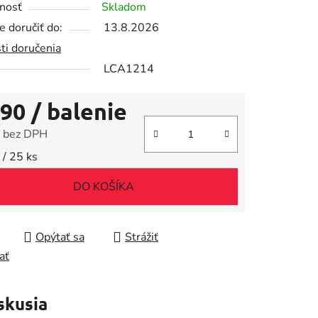
nosť
Skladom
 doručiť do:
13.8.2026
ti doručenia
LCA1214
iek.
,90
/ balenie
 bez DPH
tková cena:
 / 25 ks
DO KOŠÍKA
Opýtať sa
Strážiť
ať
skusia