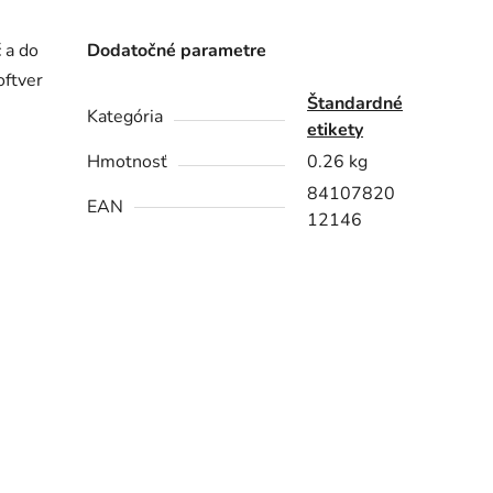
 a do
Dodatočné parametre
oftver
Štandardné
Kategória
etikety
Hmotnosť
0.26 kg
84107820
EAN
12146