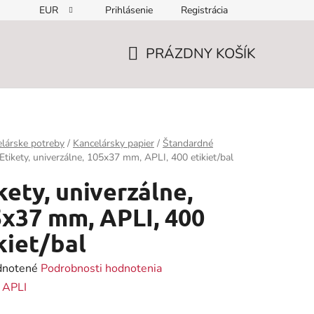
EUR
Prihlásenie
Registrácia
PRÁZDNY KOŠÍK
NÁKUPNÝ
KOŠÍK
lárske potreby
/
Kancelársky papier
/
Štandardné
Etikety, univerzálne, 105x37 mm, APLI, 400 etikiet/bal
kety, univerzálne,
x37 mm, APLI, 400
kiet/bal
rné
notené
Podrobnosti hodnotenia
enie
:
APLI
tu