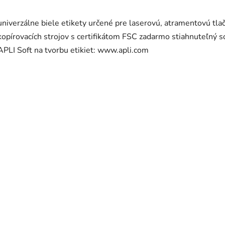
univerzálne biele etikety určené pre laserovú, atramentovú tlač
kopírovacích strojov s certifikátom FSC zadarmo stiahnuteľný s
APLI Soft na tvorbu etikiet: www.apli.com