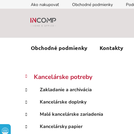
Prejsť
Ako nakupovať
Obchodné podmienky
Pod
na
obsah
Obchodné podmienky
Kontakty
B
K
Preskočiť
Kancelárske potreby
a
kategórie
o
t
č
Zakladanie a archivácia
e
n
g
Kancelárske doplnky
ý
ó
p
r
Malé kancelárske zariadenia
i
a
e
n
Kancelársky papier