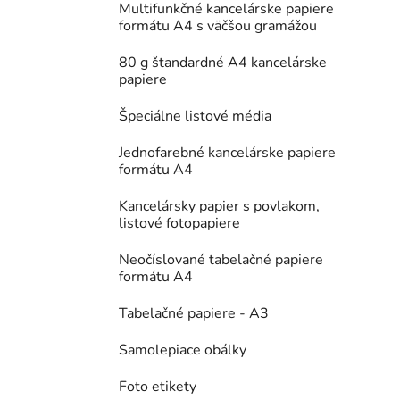
Multifunkčné kancelárske papiere
formátu A4 s väčšou gramážou
80 g štandardné A4 kancelárske
papiere
Špeciálne listové média
Jednofarebné kancelárske papiere
formátu A4
Kancelársky papier s povlakom,
listové fotopapiere
Neočíslované tabelačné papiere
formátu A4
Tabelačné papiere - A3
Samolepiace obálky
Foto etikety