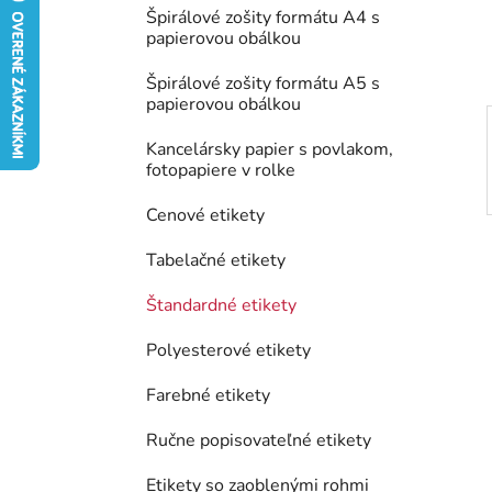
e
Špirálové zošity formátu A4 s
l
papierovou obálkou
Špirálové zošity formátu A5 s
papierovou obálkou
Kancelársky papier s povlakom,
fotopapiere v rolke
Cenové etikety
Tabelačné etikety
Štandardné etikety
Polyesterové etikety
Farebné etikety
Ručne popisovateľné etikety
Etikety so zaoblenými rohmi