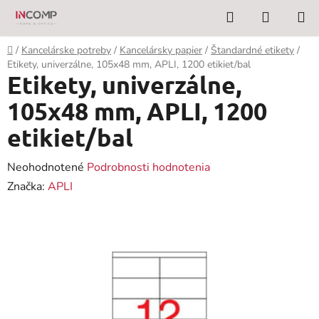
Prejsť
Hľadať
NÁKUP
na
KOŠÍK
obsah
Domov
/
Kancelárske potreby
/
Kancelársky papier
/
Štandardné etikety
/
Etikety, univerzálne, 105x48 mm, APLI, 1200 etikiet/bal
Etikety, univerzálne,
105x48 mm, APLI, 1200
etikiet/bal
Priemerné
Neohodnotené
Podrobnosti hodnotenia
hodnotenie
Značka:
APLI
produktu
je
0,0
z
5
hviezdičiek.