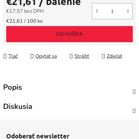
€21,61
/ balenie
€17,57 bez DPH
Jednotková cena:
€21,61 / 100 ks
DO KOŠÍKA
Tlač
Opýtať sa
Strážiť
Zdieľať
Popis
Diskusia
Z
á
Odoberať newsletter