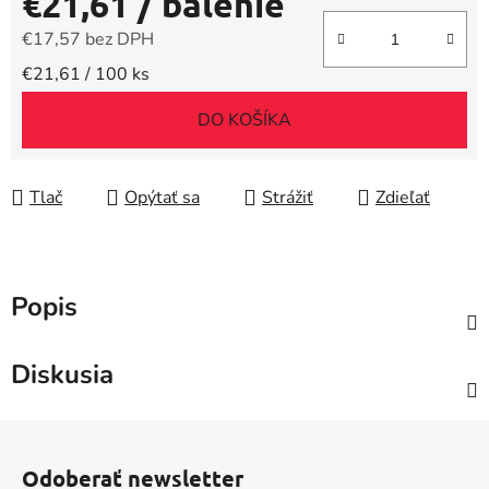
€21,61
/ balenie
€17,57 bez DPH
Jednotková cena:
€21,61 / 100 ks
DO KOŠÍKA
Tlač
Opýtať sa
Strážiť
Zdieľať
Popis
Diskusia
Z
á
Odoberať newsletter