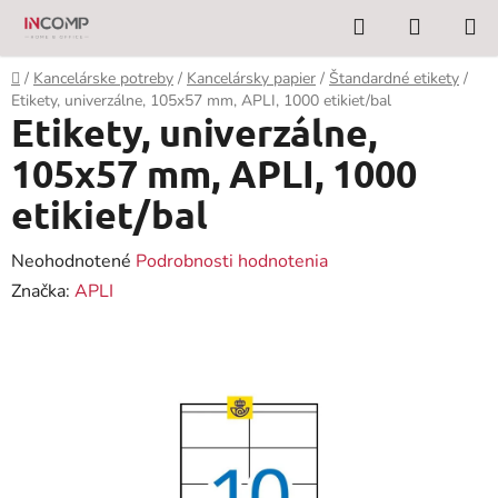
Prejsť
Hľadať
NÁKUP
na
KOŠÍK
obsah
Domov
/
Kancelárske potreby
/
Kancelársky papier
/
Štandardné etikety
/
Etikety, univerzálne, 105x57 mm, APLI, 1000 etikiet/bal
Etikety, univerzálne,
105x57 mm, APLI, 1000
etikiet/bal
Priemerné
Neohodnotené
Podrobnosti hodnotenia
hodnotenie
Značka:
APLI
produktu
je
0,0
z
5
hviezdičiek.