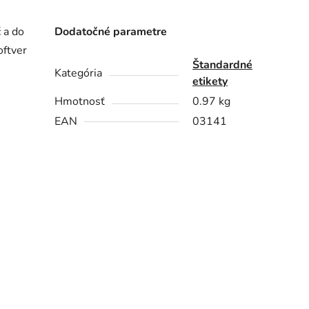
 a do
Dodatočné parametre
oftver
Štandardné
Kategória
etikety
Hmotnosť
0.97 kg
EAN
03141