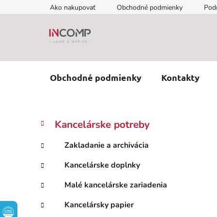
Prejsť
Ako nakupovať
Obchodné podmienky
Pod
na
obsah
Obchodné podmienky
Kontakty
B
K
Preskočiť
Kancelárske potreby
a
kategórie
o
t
č
Zakladanie a archivácia
e
n
g
Kancelárske doplnky
ý
ó
p
r
Malé kancelárske zariadenia
i
a
e
n
Kancelársky papier