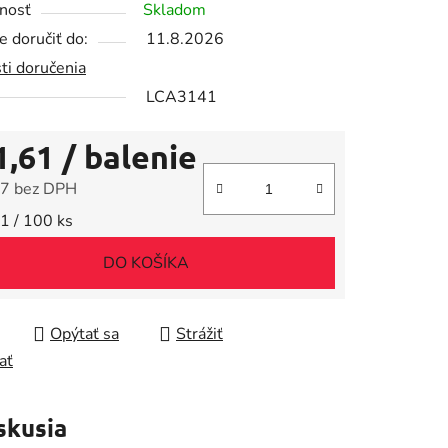
nosť
Skladom
 doručiť do:
11.8.2026
ti doručenia
LCA3141
iek.
1,61
/ balenie
7 bez DPH
tková cena:
1 / 100 ks
DO KOŠÍKA
Opýtať sa
Strážiť
ať
skusia