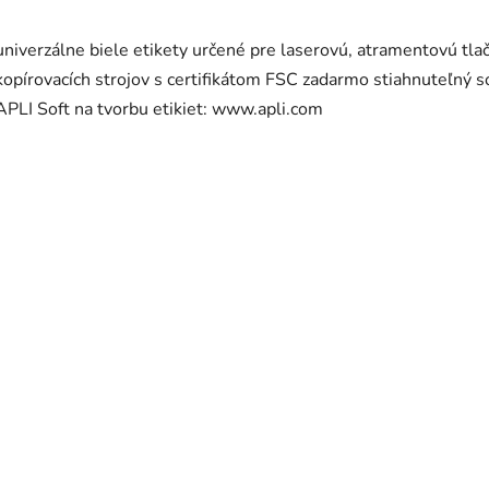
univerzálne biele etikety určené pre laserovú, atramentovú tlač
kopírovacích strojov s certifikátom FSC zadarmo stiahnuteľný s
APLI Soft na tvorbu etikiet: www.apli.com