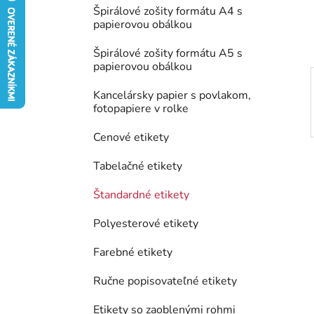
e
Špirálové zošity formátu A4 s
l
papierovou obálkou
Špirálové zošity formátu A5 s
papierovou obálkou
Kancelársky papier s povlakom,
fotopapiere v rolke
Cenové etikety
Tabelačné etikety
Štandardné etikety
Polyesterové etikety
Farebné etikety
Ručne popisovateľné etikety
Etikety so zaoblenými rohmi