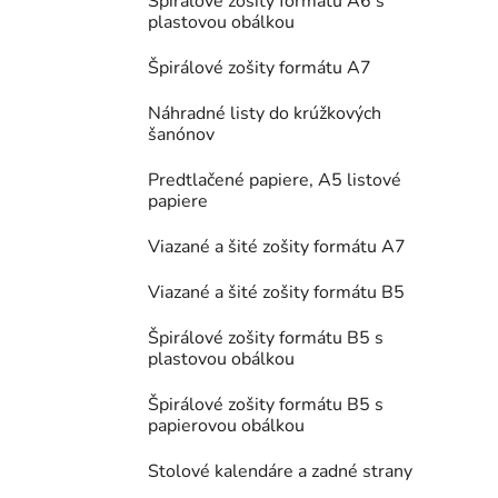
Špirálové zošity formátu A6 s
plastovou obálkou
Špirálové zošity formátu A7
Náhradné listy do krúžkových
šanónov
Predtlačené papiere, A5 listové
papiere
Viazané a šité zošity formátu A7
Viazané a šité zošity formátu B5
Špirálové zošity formátu B5 s
plastovou obálkou
Špirálové zošity formátu B5 s
papierovou obálkou
Stolové kalendáre a zadné strany