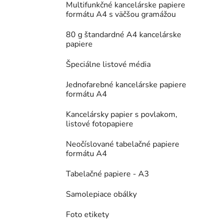
Multifunkčné kancelárske papiere
formátu A4 s väčšou gramážou
80 g štandardné A4 kancelárske
papiere
Špeciálne listové média
Jednofarebné kancelárske papiere
formátu A4
Kancelársky papier s povlakom,
listové fotopapiere
Neočíslované tabelačné papiere
formátu A4
Tabelačné papiere - A3
Samolepiace obálky
Foto etikety