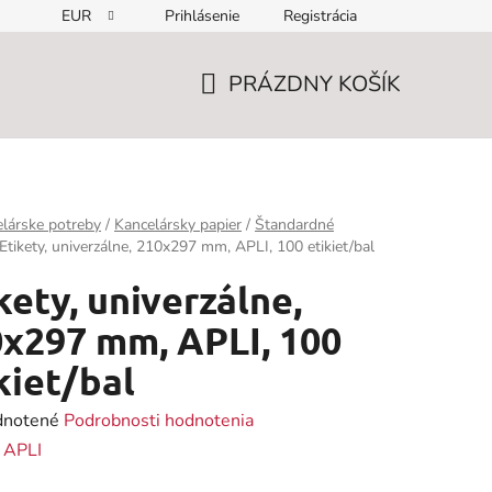
EUR
Prihlásenie
Registrácia
PRÁZDNY KOŠÍK
NÁKUPNÝ
KOŠÍK
lárske potreby
/
Kancelársky papier
/
Štandardné
Etikety, univerzálne, 210x297 mm, APLI, 100 etikiet/bal
kety, univerzálne,
x297 mm, APLI, 100
kiet/bal
rné
notené
Podrobnosti hodnotenia
enie
:
APLI
tu