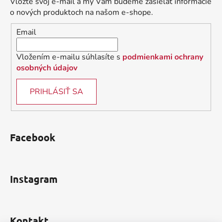
Vložte svoj e-mail a my Vám budeme zasielať informácie
t
o nových produktoch na našom e-shope.
i
Email
e
Vložením e-mailu súhlasíte s
podmienkami ochrany
osobných údajov
PRIHLÁSIŤ SA
Facebook
Instagram
Kontakt