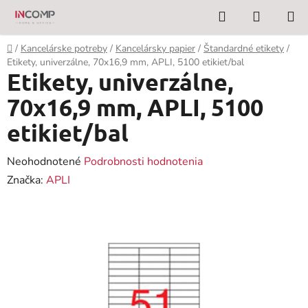
Prejsť
Hľadať
NÁKUP
na
KOŠÍK
obsah
Domov
/
Kancelárske potreby
/
Kancelársky papier
/
Štandardné etikety
/
Etikety, univerzálne, 70x16,9 mm, APLI, 5100 etikiet/bal
Etikety, univerzálne,
70x16,9 mm, APLI, 5100
etikiet/bal
Priemerné
Neohodnotené
Podrobnosti hodnotenia
hodnotenie
Značka:
APLI
produktu
je
0,0
z
5
hviezdičiek.