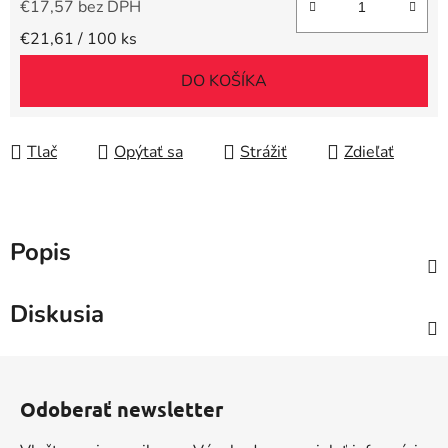
€17,57 bez DPH
Jednotková cena:
€21,61 / 100 ks
DO KOŠÍKA
Tlač
Opýtať sa
Strážiť
Zdieľať
Popis
Diskusia
Z
á
Odoberať newsletter
p
ä