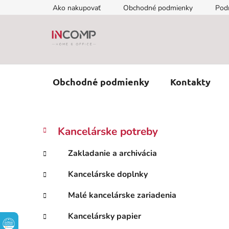
Prejsť
Ako nakupovať
Obchodné podmienky
Pod
na
obsah
Obchodné podmienky
Kontakty
B
K
Preskočiť
Kancelárske potreby
a
kategórie
o
t
č
Zakladanie a archivácia
e
n
g
Kancelárske doplnky
ý
ó
p
r
Malé kancelárske zariadenia
i
a
e
n
Kancelársky papier