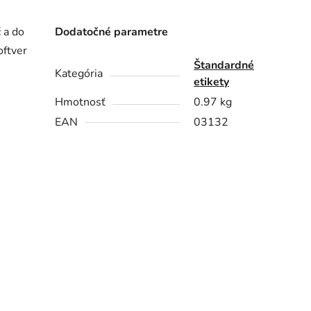
 a do
Dodatočné parametre
oftver
Štandardné
Kategória
etikety
Hmotnosť
0.97 kg
EAN
03132