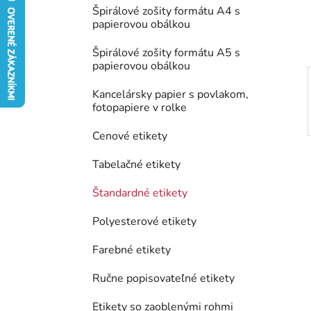
e
Špirálové zošity formátu A4 s
l
papierovou obálkou
Špirálové zošity formátu A5 s
papierovou obálkou
Kancelársky papier s povlakom,
fotopapiere v rolke
Cenové etikety
Tabelačné etikety
Štandardné etikety
Polyesterové etikety
Farebné etikety
Ručne popisovateľné etikety
Etikety so zaoblenými rohmi