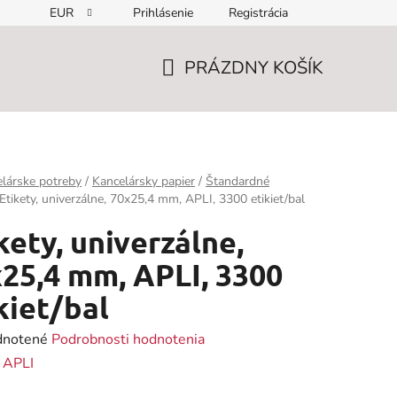
EUR
Prihlásenie
Registrácia
PRÁZDNY KOŠÍK
NÁKUPNÝ
KOŠÍK
lárske potreby
/
Kancelársky papier
/
Štandardné
Etikety, univerzálne, 70x25,4 mm, APLI, 3300 etikiet/bal
kety, univerzálne,
25,4 mm, APLI, 3300
kiet/bal
rné
notené
Podrobnosti hodnotenia
enie
:
APLI
tu