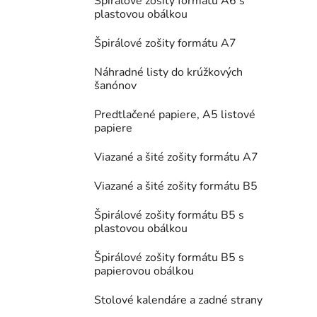
Špirálové zošity formátu A6 s
plastovou obálkou
Špirálové zošity formátu A7
Náhradné listy do krúžkových
šanónov
Predtlačené papiere, A5 listové
papiere
Viazané a šité zošity formátu A7
Viazané a šité zošity formátu B5
Špirálové zošity formátu B5 s
plastovou obálkou
Špirálové zošity formátu B5 s
papierovou obálkou
Stolové kalendáre a zadné strany