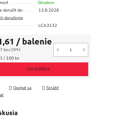
nosť
Skladom
 doručiť do:
13.8.2026
ti doručenia
LCA3132
iek.
1,61
/ balenie
7 bez DPH
tková cena:
1 / 100 ks
DO KOŠÍKA
Opýtať sa
Strážiť
ať
skusia