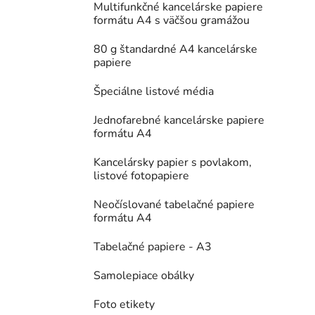
Multifunkčné kancelárske papiere
formátu A4 s väčšou gramážou
80 g štandardné A4 kancelárske
papiere
Špeciálne listové média
Jednofarebné kancelárske papiere
formátu A4
Kancelársky papier s povlakom,
listové fotopapiere
Neočíslované tabelačné papiere
formátu A4
Tabelačné papiere - A3
Samolepiace obálky
Foto etikety