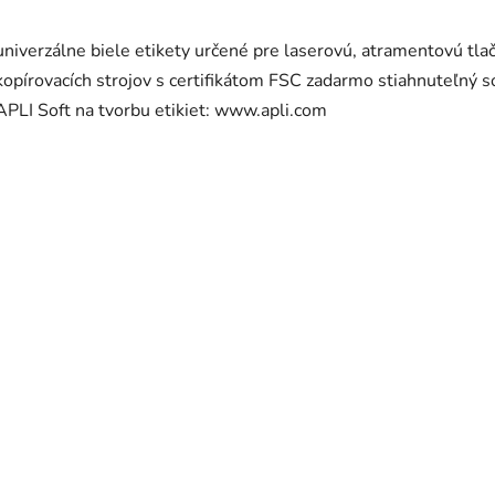
univerzálne biele etikety určené pre laserovú, atramentovú tlač
kopírovacích strojov s certifikátom FSC zadarmo stiahnuteľný s
APLI Soft na tvorbu etikiet: www.apli.com