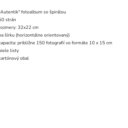
"Autentik" fotoalbum so špirálou
50 strán
rozmery: 32x22 cm
na šírku (horizontálne orientovaný)
kapacita: približne 150 fotografií vo formáte 10 x 15 cm
biele listy
kartónový obal