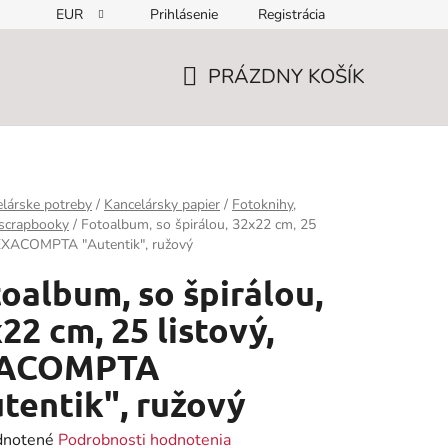
EUR
Prihlásenie
Registrácia
PRÁZDNY KOŠÍK
NÁKUPNÝ
KOŠÍK
lárske potreby
/
Kancelársky papier
/
Fotoknihy,
 scrapbooky
/
Fotoalbum, so špirálou, 32x22 cm, 25
 EXACOMPTA "Autentik", ružový
oalbum, so špirálou,
22 cm, 25 listový,
ACOMPTA
tentik", ružový
rné
notené
Podrobnosti hodnotenia