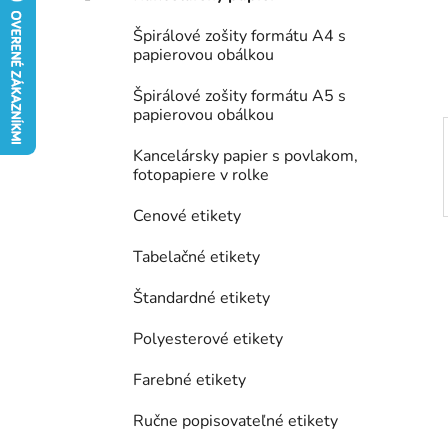
e
Špirálové zošity formátu A4 s
l
papierovou obálkou
Špirálové zošity formátu A5 s
papierovou obálkou
Kancelársky papier s povlakom,
fotopapiere v rolke
Cenové etikety
Tabelačné etikety
Štandardné etikety
Polyesterové etikety
Farebné etikety
Ručne popisovateľné etikety