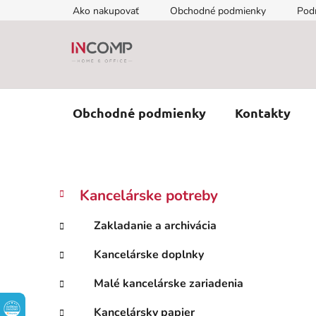
Prejsť
Ako nakupovať
Obchodné podmienky
Pod
na
obsah
Obchodné podmienky
Kontakty
B
K
Preskočiť
Kancelárske potreby
a
kategórie
o
t
č
Zakladanie a archivácia
e
n
g
Kancelárske doplnky
ý
ó
p
r
Malé kancelárske zariadenia
i
a
e
n
Kancelársky papier