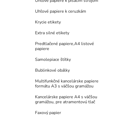
Uhľové papiere k písacím strojom
Uhľové papiere k ceruzkám
Krycie etikety
Extra silné etikety
Predtlačené papiere,A4 listové
papiere
Samolepiace štítky
Bublinkové obálky
Multifunkčné kancelárske papiere
formátu A3 s väčšou gramážou
Kancelárske papiere A4 s väčšou
gramážou, pre atramentovú tlač
Faxový papier