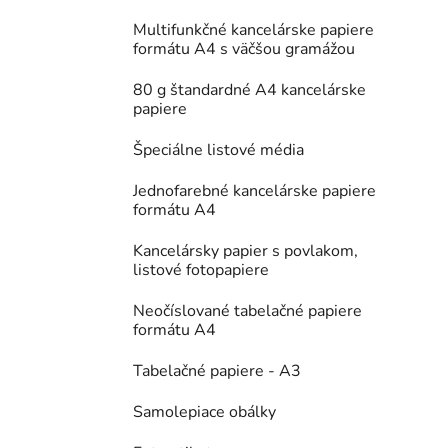
Multifunkčné kancelárske papiere
formátu A4 s väčšou gramážou
80 g štandardné A4 kancelárske
papiere
Špeciálne listové média
Jednofarebné kancelárske papiere
formátu A4
Kancelársky papier s povlakom,
listové fotopapiere
Neočíslované tabelačné papiere
formátu A4
Tabelačné papiere - A3
Samolepiace obálky