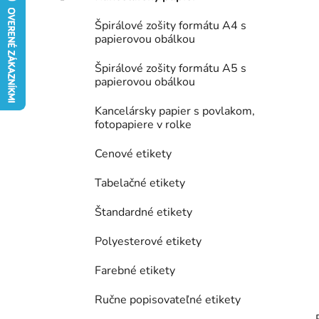
e
Špirálové zošity formátu A4 s
l
papierovou obálkou
Špirálové zošity formátu A5 s
papierovou obálkou
Kancelársky papier s povlakom,
fotopapiere v rolke
Cenové etikety
Tabelačné etikety
Štandardné etikety
Polyesterové etikety
Farebné etikety
Ručne popisovateľné etikety