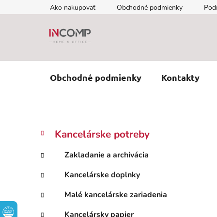
Prejsť
Ako nakupovať
Obchodné podmienky
Pod
na
obsah
Obchodné podmienky
Kontakty
B
K
Preskočiť
Kancelárske potreby
a
kategórie
o
t
č
Zakladanie a archivácia
e
n
g
Kancelárske doplnky
ý
ó
p
r
Malé kancelárske zariadenia
i
a
e
n
Kancelársky papier