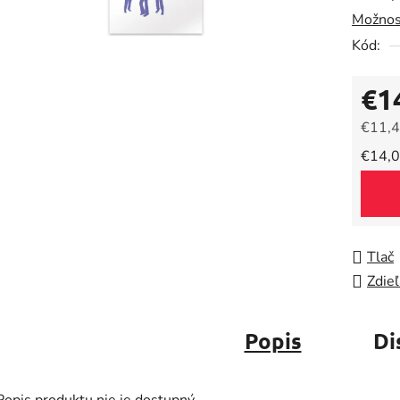
Možnos
0,0
Kód:
z
5
€1
hviezdič
€11,4
Jedno
€14,0
Tlač
Zdieľ
Popis
Di