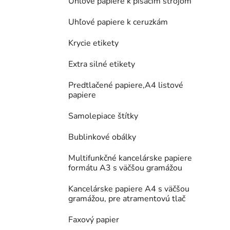
Uhľové papiere k písacím strojom
Uhľové papiere k ceruzkám
Krycie etikety
Extra silné etikety
Predtlačené papiere,A4 listové
papiere
Samolepiace štítky
Bublinkové obálky
Multifunkčné kancelárske papiere
formátu A3 s väčšou gramážou
Kancelárske papiere A4 s väčšou
gramážou, pre atramentovú tlač
Faxový papier