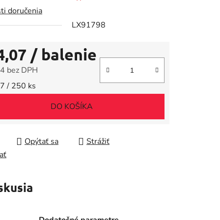
ti doručenia
LX91798
4,07
/ balenie
iek.
4 bez DPH
tková cena:
7 / 250 ks
DO KOŠÍKA
Opýtať sa
Strážiť
ať
skusia