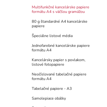
Multifunkčné kancelárske papiere
formátu A4 s väčšou gramážou
80 g štandardné A4 kancelárske
papiere
Špeciálne listové média
Jednofarebné kancelárske papiere
formátu A4
Kancelársky papier s povlakom,
listové fotopapiere
Neočíslované tabelačné papiere
formátu A4
Tabelačné papiere - A3
Samolepiace obálky