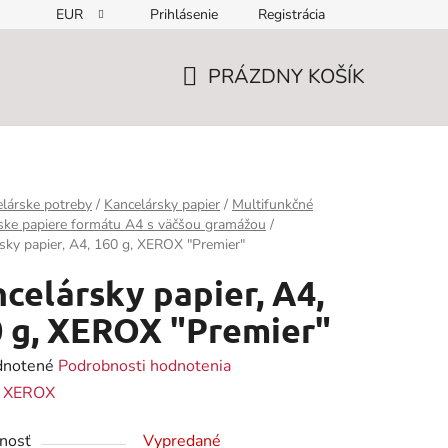
EUR
Prihlásenie
Registrácia
PRÁZDNY KOŠÍK
NÁKUPNÝ
KOŠÍK
lárske potreby
/
Kancelársky papier
/
Multifunkčné
ske papiere formátu A4 s väčšou gramážou
/
sky papier, A4, 160 g, XEROX "Premier"
celársky papier, A4,
 g, XEROX "Premier"
rné
notené
Podrobnosti hodnotenia
enie
:
XEROX
tu
nosť
Vypredané