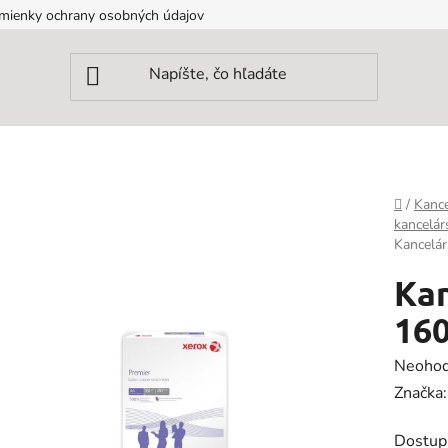
mienky ochrany osobných údajov
Domov
/
Kance
kancelár
Kancelár
Kan
160
Prieme
Neohod
hodnot
Značka
produk
Dostup
je