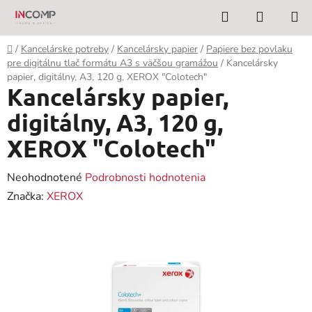
Prejsť
Hľadať
NÁKUP
na
KOŠÍK
obsah
Domov
/
Kancelárske potreby
/
Kancelársky papier
/
Papiere bez povlaku
pre digitálnu tlač formátu A3 s väčšou gramážou
/
Kancelársky
papier, digitálny, A3, 120 g, XEROX "Colotech"
Kancelársky papier,
digitálny, A3, 120 g,
XEROX "Colotech"
Priemerné
Neohodnotené
Podrobnosti hodnotenia
hodnotenie
Značka:
XEROX
produktu
je
0,0
z
5
hviezdičiek.