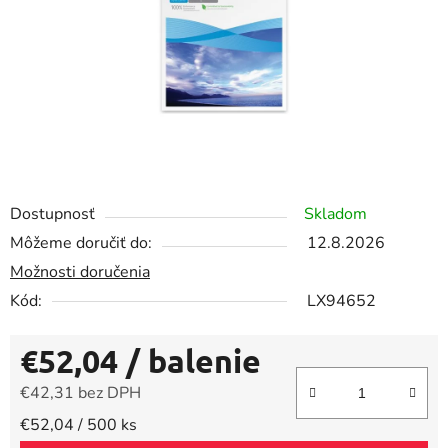
Dostupnosť
Skladom
Môžeme doručiť do:
12.8.2026
Možnosti doručenia
Kód:
LX94652
€52,04
/ balenie
€42,31 bez DPH
Jednotková cena:
€52,04 / 500 ks