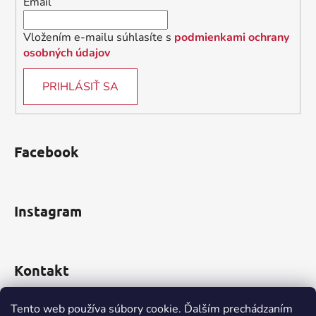
Email
e
Vložením e-mailu súhlasíte s
podmienkami ochrany
osobných údajov
PRIHLÁSIŤ SA
Facebook
Instagram
Kontakt
obchod
@
incomp.sk
Tento web používa súbory cookie. Ďalším prechádzaním