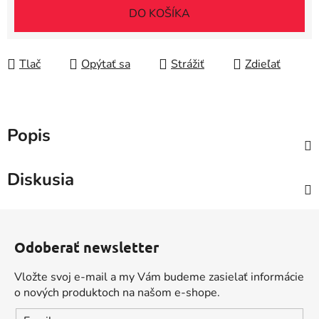
DO KOŠÍKA
Tlač
Opýtať sa
Strážiť
Zdieľať
Popis
Diskusia
Z
á
Odoberať newsletter
p
ä
Vložte svoj e-mail a my Vám budeme zasielať informácie
t
o nových produktoch na našom e-shope.
i