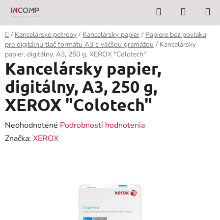
Prejsť
Hľadať
NÁKUP
na
KOŠÍK
obsah
Domov
/
Kancelárske potreby
/
Kancelársky papier
/
Papiere bez povlaku
pre digitálnu tlač formátu A3 s väčšou gramážou
/
Kancelársky
papier, digitálny, A3, 250 g, XEROX "Colotech"
Kancelársky papier,
digitálny, A3, 250 g,
XEROX "Colotech"
Priemerné
Neohodnotené
Podrobnosti hodnotenia
hodnotenie
Značka:
XEROX
produktu
je
0,0
z
5
hviezdičiek.