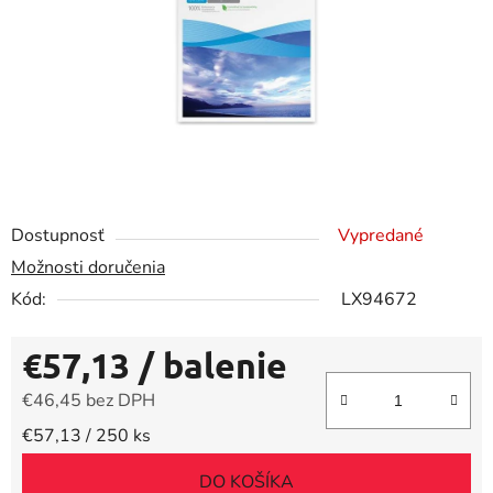
Dostupnosť
Vypredané
Možnosti doručenia
Kód:
LX94672
€57,13
/ balenie
€46,45 bez DPH
Jednotková cena:
€57,13 / 250 ks
DO KOŠÍKA