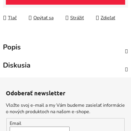
Tlač
Opýtať sa
Strážiť
Zdieľať
Popis
Diskusia
Z
á
Odoberať newsletter
p
ä
Vložte svoj e-mail a my Vám budeme zasielať informácie
t
o nových produktoch na našom e-shope.
i
Email
e