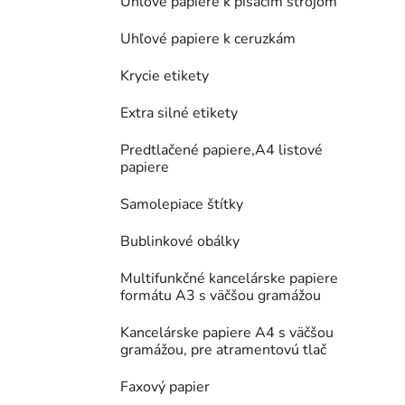
Uhľové papiere k písacím strojom
Uhľové papiere k ceruzkám
Krycie etikety
Extra silné etikety
Predtlačené papiere,A4 listové
papiere
Samolepiace štítky
Bublinkové obálky
Multifunkčné kancelárske papiere
formátu A3 s väčšou gramážou
Kancelárske papiere A4 s väčšou
gramážou, pre atramentovú tlač
Faxový papier