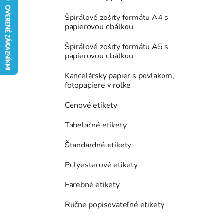
e
Špirálové zošity formátu A4 s
l
papierovou obálkou
Špirálové zošity formátu A5 s
papierovou obálkou
Kancelársky papier s povlakom,
fotopapiere v rolke
Cenové etikety
Tabelačné etikety
Štandardné etikety
Polyesterové etikety
Farebné etikety
Ručne popisovateľné etikety