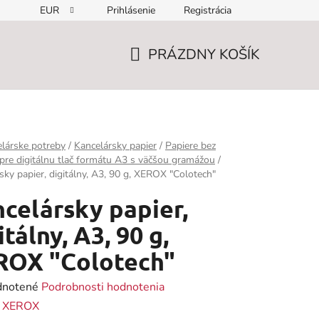
EUR
Prihlásenie
Registrácia
PRÁZDNY KOŠÍK
NÁKUPNÝ
KOŠÍK
lárske potreby
/
Kancelársky papier
/
Papiere bez
pre digitálnu tlač formátu A3 s väčšou gramážou
/
sky papier, digitálny, A3, 90 g, XEROX "Colotech"
celársky papier,
itálny, A3, 90 g,
ROX "Colotech"
rné
notené
Podrobnosti hodnotenia
enie
:
XEROX