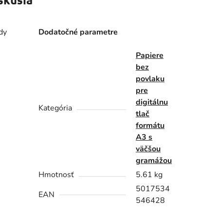
dy
Dodatočné parametre
Papiere
bez
povlaku
pre
digitálnu
Kategória
tlač
formátu
A3 s
väčšou
gramážou
Hmotnosť
5.61 kg
5017534
EAN
546428