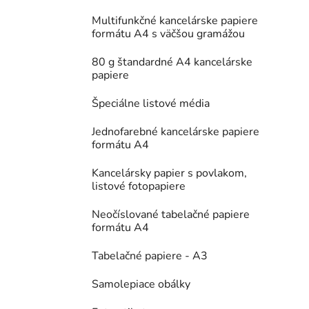
Multifunkčné kancelárske papiere
formátu A4 s väčšou gramážou
80 g štandardné A4 kancelárske
papiere
Špeciálne listové média
Jednofarebné kancelárske papiere
formátu A4
Kancelársky papier s povlakom,
listové fotopapiere
Neočíslované tabelačné papiere
formátu A4
Tabelačné papiere - A3
Samolepiace obálky