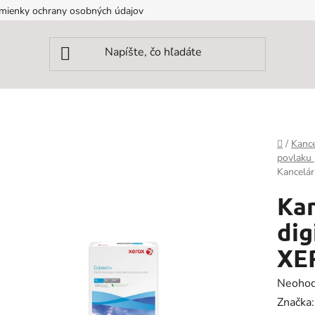
mienky ochrany osobných údajov
Domov
/
Kance
povlaku 
Kancelár
Kan
dig
XE
Prieme
Neohod
hodnot
Značka