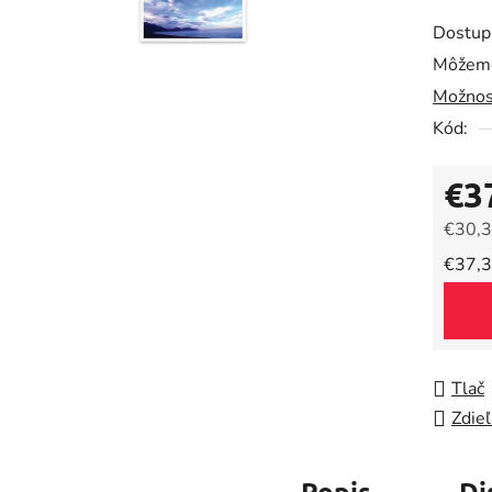
produk
Dostup
je
Môžeme
0,0
Možnos
z
5
Kód:
hviezdič
€3
€30,3
Jedno
€37,3
Tlač
Zdieľ
Popis
Di