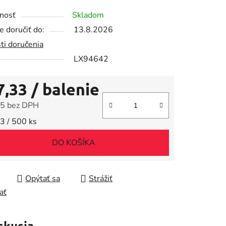
tu
nosť
Skladom
 doručiť do:
13.8.2026
ti doručenia
LX94642
iek.
7,33
/ balenie
5 bez DPH
tková cena:
3 / 500 ks
DO KOŠÍKA
Opýtať sa
Strážiť
ať
skusia