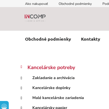
Prejsť
Ako nakupovať
Obchodné podmienky
Pod
na
obsah
Obchodné podmienky
Kontakty
B
K
Preskočiť
Kancelárske potreby
a
kategórie
o
t
č
Zakladanie a archivácia
e
n
g
Kancelárske doplnky
ý
ó
p
r
Malé kancelárske zariadenia
i
a
e
n
Kancelársky papier