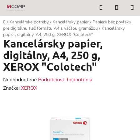
Prejsť
Hľadať
NÁKUP
na
KOŠÍK
obsah
Domov
/
Kancelárske potreby
/
Kancelársky papier
/
Papiere bez povlaku
pre digitálnu tlač formátu A4 s väčšou gramážou
/
Kancelársky
papier, digitálny, A4, 250 g, XEROX "Colotech"
Kancelársky papier,
digitálny, A4, 250 g,
XEROX "Colotech"
Priemerné
Neohodnotené
Podrobnosti hodnotenia
hodnotenie
Značka:
XEROX
produktu
je
0,0
z
5
hviezdičiek.