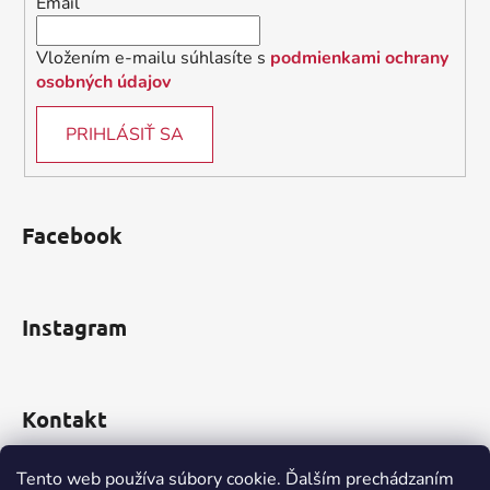
Email
e
Vložením e-mailu súhlasíte s
podmienkami ochrany
osobných údajov
PRIHLÁSIŤ SA
Facebook
Instagram
Kontakt
obchod
@
incomp.sk
Tento web používa súbory cookie. Ďalším prechádzaním