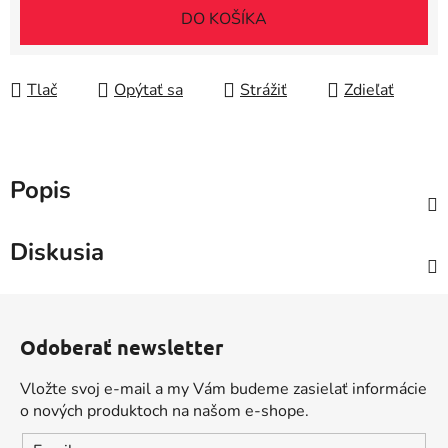
DO KOŠÍKA
Tlač
Opýtať sa
Strážiť
Zdieľať
Popis
Diskusia
Z
á
Odoberať newsletter
p
ä
Vložte svoj e-mail a my Vám budeme zasielať informácie
t
o nových produktoch na našom e-shope.
i