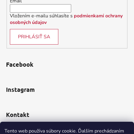
Email
e
Vložením e-mailu súhlasíte s
podmienkami ochrany
osobných údajov
PRIHLÁSIŤ SA
Facebook
Instagram
Kontakt
obchod
@
incomp.sk
Tento web používa súbory cookie. Ďalším prechádzaním