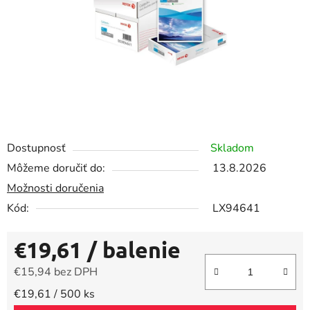
Dostupnosť
Skladom
Môžeme doručiť do:
13.8.2026
Možnosti doručenia
Kód:
LX94641
€19,61
/ balenie
€15,94 bez DPH
Jednotková cena:
€19,61 / 500 ks