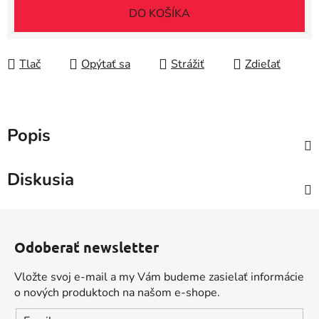
DO KOŠÍKA
Tlač
Opýtať sa
Strážiť
Zdieľať
Popis
Diskusia
Z
á
Odoberať newsletter
p
ä
Vložte svoj e-mail a my Vám budeme zasielať informácie
t
o nových produktoch na našom e-shope.
i