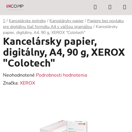
Prejsť
Hľadať
NÁKUP
na
KOŠÍK
obsah
Domov
/
Kancelárske potreby
/
Kancelársky papier
/
Papiere bez povlaku
pre digitálnu tlač formátu A4 s väčšou gramážou
/
Kancelársky
papier, digitálny, A4, 90 g, XEROX "Colotech"
Kancelársky papier,
digitálny, A4, 90 g, XEROX
"Colotech"
Priemerné
Neohodnotené
Podrobnosti hodnotenia
hodnotenie
Značka:
XEROX
produktu
je
0,0
z
5
hviezdičiek.