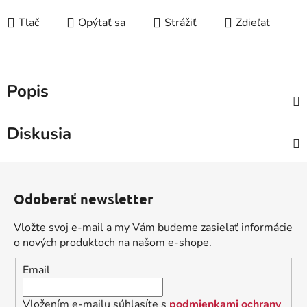
Tlač
Opýtať sa
Strážiť
Zdieľať
Popis
Diskusia
Z
á
Odoberať newsletter
p
ä
Vložte svoj e-mail a my Vám budeme zasielať informácie
t
o nových produktoch na našom e-shope.
i
Email
e
Vložením e-mailu súhlasíte s
podmienkami ochrany