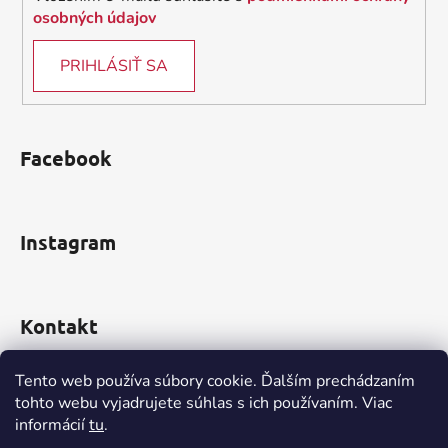
osobných údajov
PRIHLÁSIŤ SA
Facebook
Instagram
Kontakt
obchod
@
incomp.sk
Tento web používa súbory cookie. Ďalším prechádzaním
tohto webu vyjadrujete súhlas s ich používaním. Viac
0910 999 552
informácií
tu
.