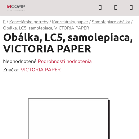
Prejsť
Hľadať
NÁKUP
na
KOŠÍK
obsah
Domov
/
Kancelárske potreby
/
Kancelársky papier
/
Samolepiace obálky
/
Obálka, LC5, samolepiaca, VICTORIA PAPER
Obálka, LC5, samolepiaca,
VICTORIA PAPER
Priemerné
Neohodnotené
Podrobnosti hodnotenia
hodnotenie
Značka:
VICTORIA PAPER
produktu
je
0,0
z
5
hviezdičiek.