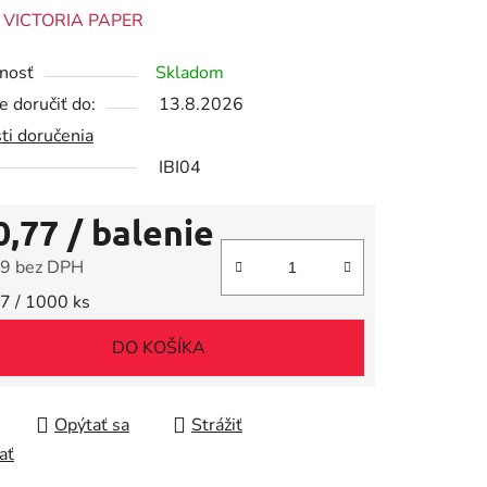
enie
:
VICTORIA PAPER
tu
nosť
Skladom
 doručiť do:
13.8.2026
ti doručenia
IBI04
iek.
0,77
/ balenie
9 bez DPH
tková cena:
7 / 1000 ks
DO KOŠÍKA
Opýtať sa
Strážiť
ať