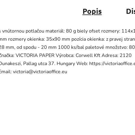
Popis
Di
s vnútornou potlačou materiál: 80 g biely ofset rozmery: 114
mm rozmery okienka: 35x90 mm pozícia okienka: z pravej stran
28 mm, od spodu - 20 mm 1000 ks/bal paletové množstvo: 80
Značka: VICTORIA PAPER Výrobca: Corwell Kft Adresa: 2120
Dunakeszi, Pallag utca 37. Hungary Web: https://victoriaoffice.
Email: victoria@victoriaoffice.eu