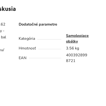
skusia
x162
Dodatočné parametre
y -
Samolepiace
 bal
Kategória
obálky
Hmotnosť
3.56 kg
eu/
400392899
EAN
8721