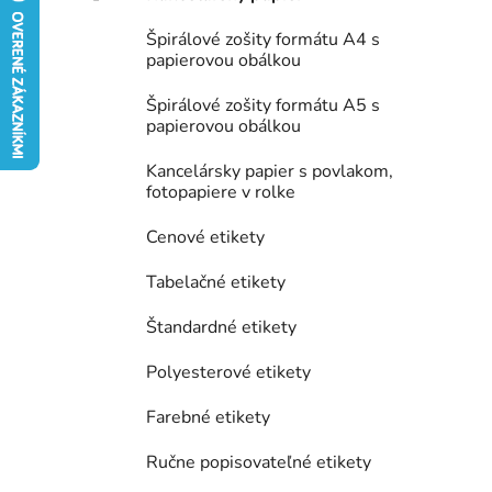
e
Špirálové zošity formátu A4 s
l
papierovou obálkou
Špirálové zošity formátu A5 s
papierovou obálkou
Kancelársky papier s povlakom,
fotopapiere v rolke
Cenové etikety
Tabelačné etikety
Štandardné etikety
Polyesterové etikety
Farebné etikety
Ručne popisovateľné etikety