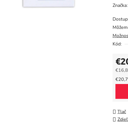
hodnot
Značka
produk
Dostup
je
Môžeme
0,0
Možnos
z
5
Kód:
hviezdič
€2
€16,8
Jedno
€20,7
Tlač
Zdieľ