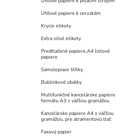
Uhľové papiere k písacím strojom
Uhľové papiere k ceruzkám
Krycie etikety
Extra silné etikety
Predtlačené papiere,A4 listové
papiere
Samolepiace štítky
Bublinkové obálky
Multifunkčné kancelárske papiere
formátu A3 s väčšou gramážou
Kancelárske papiere A4 s väčšou
gramážou, pre atramentovú tlač
Faxový papier