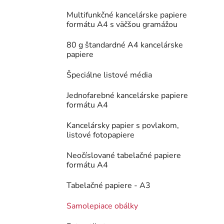
Multifunkčné kancelárske papiere
formátu A4 s väčšou gramážou
80 g štandardné A4 kancelárske
papiere
Špeciálne listové média
Jednofarebné kancelárske papiere
formátu A4
Kancelársky papier s povlakom,
listové fotopapiere
Neočíslované tabelačné papiere
formátu A4
Tabelačné papiere - A3
Samolepiace obálky