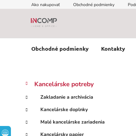
Prejsť
Ako nakupovať
Obchodné podmienky
Pod
na
obsah
Obchodné podmienky
Kontakty
B
K
Preskočiť
Kancelárske potreby
a
kategórie
o
t
č
Zakladanie a archivácia
e
n
g
Kancelárske doplnky
ý
ó
p
r
Malé kancelárske zariadenia
i
a
e
n
Kancelársky papier