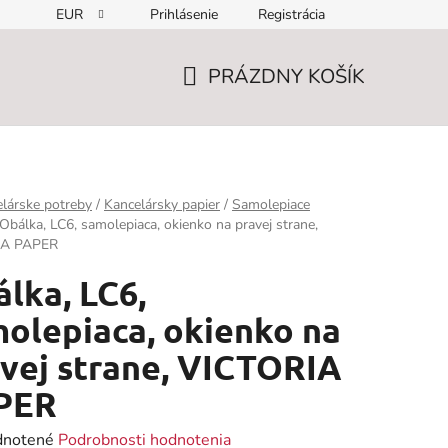
EUR
Prihlásenie
Registrácia
PRÁZDNY KOŠÍK
NÁKUPNÝ
KOŠÍK
lárske potreby
/
Kancelársky papier
/
Samolepiace
Obálka, LC6, samolepiaca, okienko na pravej strane,
IA PAPER
lka, LC6,
olepiaca, okienko na
vej strane, VICTORIA
PER
rné
notené
Podrobnosti hodnotenia