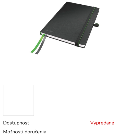
z
5
hviezdičiek.
Dostupnosť
Vypredané
Možnosti doručenia