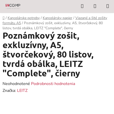
Prejsť
Hľadať
NÁKUP
na
KOŠÍK
obsah
Domov
/
Kancelárske potreby
/
Kancelársky papier
/
Viazané a šité zošity
formátu A5
/
Poznámkový zošit, exkluzívny, A5, štvorčekový, 80
listov, tvrdá obálka, LEITZ "Complete", čierny
Poznámkový zošit,
exkluzívny, A5,
štvorčekový, 80 listov,
tvrdá obálka, LEITZ
"Complete", čierny
Priemerné
Neohodnotené
Podrobnosti hodnotenia
hodnotenie
Značka:
LEITZ
produktu
je
0,0