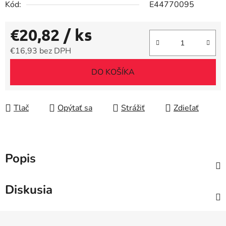
Kód:
E44770095
€20,82
/ ks
€16,93 bez DPH
Jednotková cena:
DO KOŠÍKA
Tlač
Opýtať sa
Strážiť
Zdieľať
Popis
Diskusia
Z