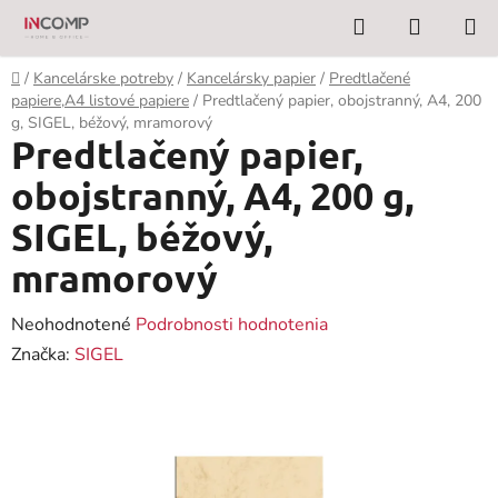
Prejsť
Hľadať
NÁKUP
na
KOŠÍK
obsah
Domov
/
Kancelárske potreby
/
Kancelársky papier
/
Predtlačené
papiere,A4 listové papiere
/
Predtlačený papier, obojstranný, A4, 200
g, SIGEL, béžový, mramorový
Predtlačený papier,
obojstranný, A4, 200 g,
SIGEL, béžový,
mramorový
Priemerné
Neohodnotené
Podrobnosti hodnotenia
hodnotenie
Značka:
SIGEL
produktu
je
0,0
z