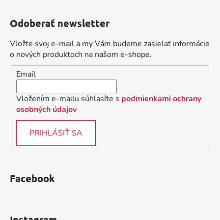
Z
á
Odoberať newsletter
p
ä
Vložte svoj e-mail a my Vám budeme zasielať informácie
t
o nových produktoch na našom e-shope.
i
Email
e
Vložením e-mailu súhlasíte s
podmienkami ochrany
osobných údajov
PRIHLÁSIŤ SA
Facebook
Instagram