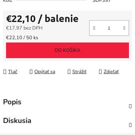
Kód:
SDP397
€22,10
/ balenie
€17,97 bez DPH
Jednotková cena:
€22,10 / 50 ks
DO KOŠÍKA
Tlač
Opýtať sa
Strážiť
Zdieľať
Popis
Diskusia