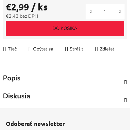
€2,99
/ ks
€2,43 bez DPH
Jednotková cena:
DO KOŠÍKA
Tlač
Opýtať sa
Strážiť
Zdieľať
Popis
Diskusia
Z
á
Odoberať newsletter
p