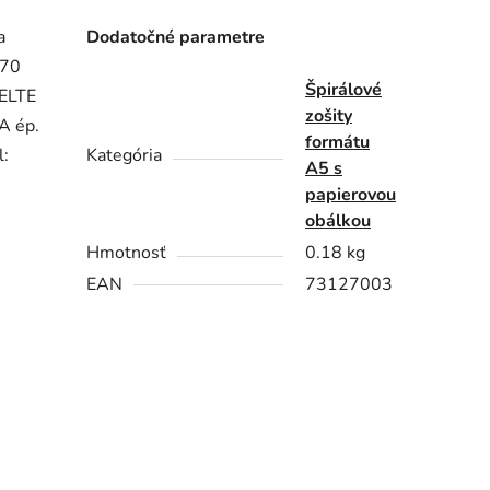
a
Dodatočné parametre
 70
Špirálové
SELTE
zošity
A ép.
formátu
l:
Kategória
A5 s
papierovou
obálkou
Hmotnosť
0.18 kg
EAN
73127003