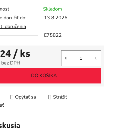
tu
nosť
Skladom
 doručiť do:
13.8.2026
ti doručenia
E75822
iek.
,24
/ ks
 bez DPH
tková cena:
DO KOŠÍKA
Opýtať sa
Strážiť
ať
skusia