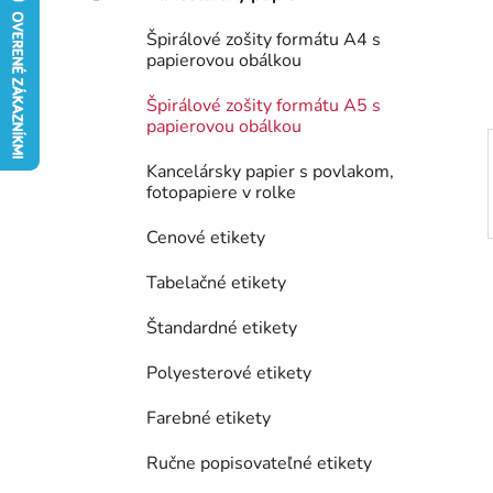
e
Špirálové zošity formátu A4 s
l
papierovou obálkou
Špirálové zošity formátu A5 s
papierovou obálkou
Kancelársky papier s povlakom,
fotopapiere v rolke
Cenové etikety
Tabelačné etikety
Štandardné etikety
Polyesterové etikety
Farebné etikety
Ručne popisovateľné etikety