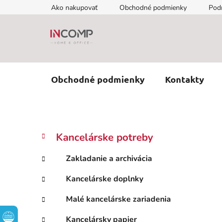
Prejsť
Ako nakupovať
Obchodné podmienky
Pod
na
obsah
Obchodné podmienky
Kontakty
B
K
Preskočiť
Kancelárske potreby
a
kategórie
o
t
č
Zakladanie a archivácia
e
n
g
Kancelárske doplnky
ý
ó
p
r
Malé kancelárske zariadenia
i
a
e
n
Kancelársky papier