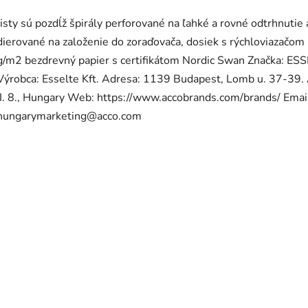
listy sú pozdĺž špirály perforované na ľahké a rovné odtrhnutie 
dierované na založenie do zoraďovača, dosiek s rýchloviazačom
g/m2 bezdrevný papier s certifikátom Nordic Swan Značka: ES
Výrobca: Esselte Kft. Adresa: 1139 Budapest, Lomb u. 37-39. 
II. 8., Hungary Web: https://www.accobrands.com/brands/ Emai
hungarymarketing@acco.com