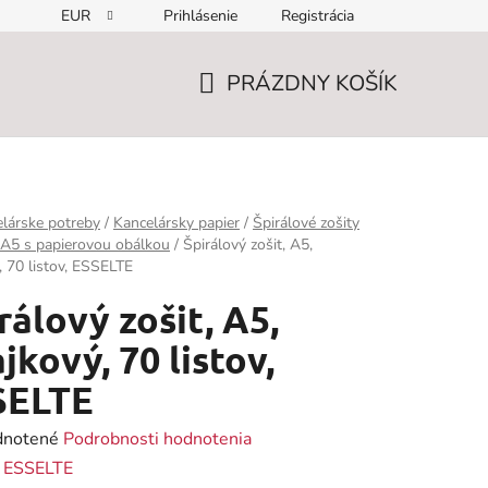
EUR
Prihlásenie
Registrácia
PRÁZDNY KOŠÍK
NÁKUPNÝ
KOŠÍK
lárske potreby
/
Kancelársky papier
/
Špirálové zošity
 A5 s papierovou obálkou
/
Špirálový zošit, A5,
ý, 70 listov, ESSELTE
rálový zošit, A5,
ajkový, 70 listov,
SELTE
rné
notené
Podrobnosti hodnotenia
enie
:
ESSELTE