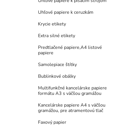
Uhľové papiere k písacím strojom
Uhľové papiere k ceruzkám
Krycie etikety
Extra silné etikety
Predtlačené papiere,A4 listové
papiere
Samolepiace štítky
Bublinkové obálky
Multifunkčné kancelárske papiere
formátu A3 s väčšou gramážou
Kancelárske papiere A4 s väčšou
gramážou, pre atramentovú tlač
Faxový papier