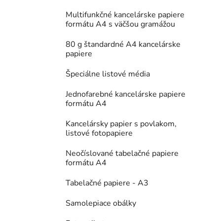
Multifunkčné kancelárske papiere
formátu A4 s väčšou gramážou
80 g štandardné A4 kancelárske
papiere
Špeciálne listové média
Jednofarebné kancelárske papiere
formátu A4
Kancelársky papier s povlakom,
listové fotopapiere
Neočíslované tabelačné papiere
formátu A4
Tabelačné papiere - A3
Samolepiace obálky