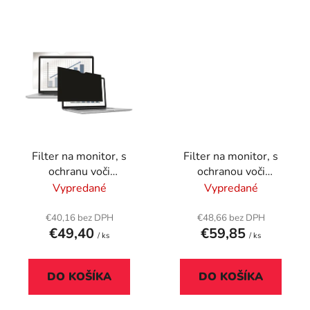
Filter na monitor, s
Filter na monitor, s
ochranu voči
ochranou voči
nahliadnutiu, 278x156
nahliadnutiu, 288x398
Vypredané
Vypredané
mm, 12,5", 16:9
mm, 13,8", 3:2,
FELLOWES
FELLOWES
€40,16 bez DPH
€48,66 bez DPH
€49,40
€59,85
PrivaScreen™, čierny
"Privascreen™
/ ks
/ ks
Microsoft® Surface Pro
4
DO KOŠÍKA
DO KOŠÍKA