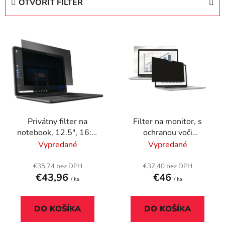
OTVORIŤ FILTER
n
i
V
e
ý
p
p
r
i
o
s
d
p
u
r
k
Privátny filter na
Filter na monitor, s
o
t
notebook, 12.5", 16:9,
ochranou voči
d
o
278x156mm,
nahliadnutiu, 260x164
Vypredané
Vypredané
u
v
odnímateľný,
mm, 12,1", 16:10,
k
KENSINGTON
FELLOWES
€35,74 bez DPH
€37,40 bez DPH
t
€43,96
€46
PrivaScreen™, čierna
/ ks
/ ks
o
v
DO KOŠÍKA
DO KOŠÍKA