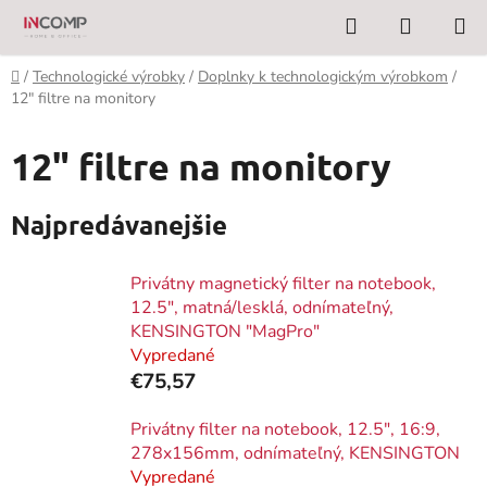
Prejsť
Hľadať
NÁKUP
na
KOŠÍK
obsah
Domov
/
Technologické výrobky
/
Doplnky k technologickým výrobkom
/
12" filtre na monitory
12" filtre na monitory
Najpredávanejšie
Privátny magnetický filter na notebook,
12.5", matná/lesklá, odnímateľný,
KENSINGTON "MagPro"
Vypredané
€75,57
Privátny filter na notebook, 12.5", 16:9,
278x156mm, odnímateľný, KENSINGTON
Vypredané