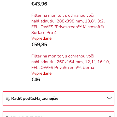
€43,96
Filter na monitor, s ochranou voči
nahliadnutiu, 288x398 mm, 13,8", 3:2,
FELLOWES "Privascreen™ Microsoft®
Surface Pro 4
Vypredané
€59,85
Filter na monitor, s ochranou voči
nahliadnutiu, 260x164 mm, 12,1", 16:10,
FELLOWES PrivaScreen™, čierna
Vypredané
€46
R
Radiť podľa:
Najlacnejšie
a
d
e