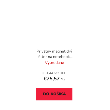
Privátny magnetický
filter na notebook,
12.5", matná/lesklá,
Vypredané
odnímateľný,
KENSINGTON "MagPro"
€61,44 bez DPH
€75,57
/ ks
DO KOŠÍKA