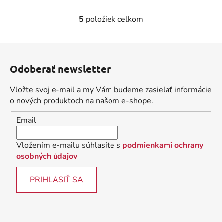
5
položiek celkom
O
v
l
Z
á
á
d
Odoberať newsletter
p
a
ä
c
Vložte svoj e-mail a my Vám budeme zasielať informácie
t
i
o nových produktoch na našom e-shope.
i
e
Email
p
e
r
v
Vložením e-mailu súhlasíte s
podmienkami ochrany
k
osobných údajov
y
v
PRIHLÁSIŤ SA
ý
p
i
s