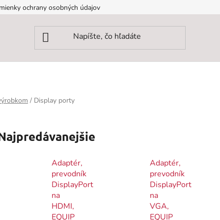
mienky ochrany osobných údajov
 výrobkom
/
Display porty
Najpredávanejšie
Adaptér,
Adaptér,
prevodník
prevodník
DisplayPort
DisplayPort
na
na
HDMI,
VGA,
EQUIP
EQUIP