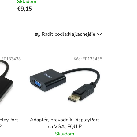
Skladom
€9,15
R
Radiť podľa:
Najlacnejšie
a
d
e
:
EP133438
Kód:
EP133435
n
i
e
p
r
o
d
u
playPort
Adaptér, prevodník DisplayPort
k
P
na VGA, EQUIP
t
Skladom