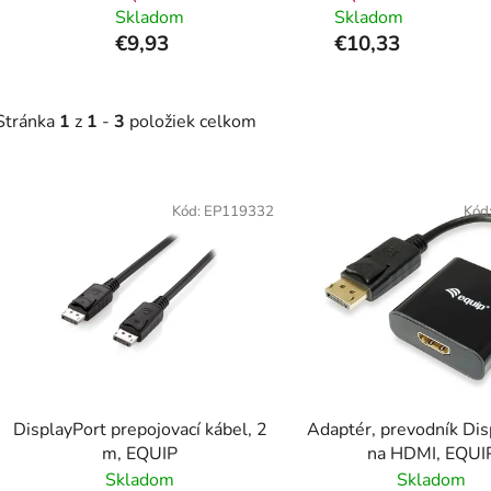
Skladom
Skladom
€9,93
€10,33
Stránka
1
z
1
-
3
položiek celkom
V
ý
Kód:
EP119332
Kód
p
i
s
p
r
o
d
DisplayPort prepojovací kábel, 2
Adaptér, prevodník Dis
u
m, EQUIP
na HDMI, EQUI
k
Skladom
Skladom