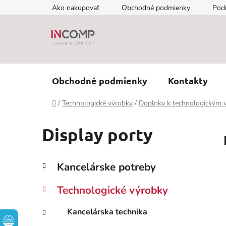
Prejsť
Ako nakupovať
Obchodné podmienky
Pod
na
obsah
Obchodné podmienky
Kontakty
Domov
/
Technologické výrobky
/
Doplnky k technologickým
Display porty
B
K
Preskočiť
Kancelárske potreby
a
kategórie
o
t
č
Technologické výrobky
e
n
g
ý
Kancelárska technika
ó