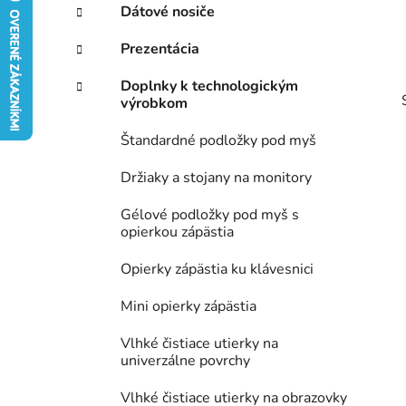
p
r
Dátové nosiče
i
a
e
n
Prezentácia
e
Doplnky k technologickým
l
výrobkom
Štandardné podložky pod myš
Držiaky a stojany na monitory
Gélové podložky pod myš s
opierkou zápästia
Opierky zápästia ku klávesnici
Mini opierky zápästia
Vlhké čistiace utierky na
univerzálne povrchy
Vlhké čistiace utierky na obrazovky