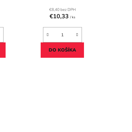
o
v
€8,40 bez DPH
€10,33
/ ks
DO KOŠÍKA