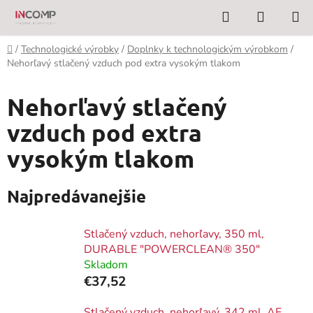
Prejsť
Hľadať
NÁKUP
na
KOŠÍK
obsah
Domov
/
Technologické výrobky
/
Doplnky k technologickým výrobkom
/
Nehorľavý stlačený vzduch pod extra vysokým tlakom
Nehorľavý stlačený
vzduch pod extra
vysokým tlakom
Najpredávanejšie
Stlačený vzduch, nehorľavy, 350 ml,
DURABLE "POWERCLEAN® 350"
Skladom
€37,52
Stlačený vzduch, nehorľavý, 342 ml, AF