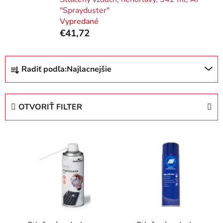
"Sprayduster"
Vypredané
€41,72
R
Radiť podľa:
Najlacnejšie
a
d
e
OTVORIŤ FILTER
n
i
V
e
ý
p
p
r
i
o
s
d
p
u
r
k