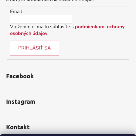
i
e
Email
p
e
r
v
Vložením e-mailu súhlasíte s
podmienkami ochrany
k
osobných údajov
y
v
PRIHLÁSIŤ SA
ý
p
i
s
Facebook
u
Instagram
Kontakt