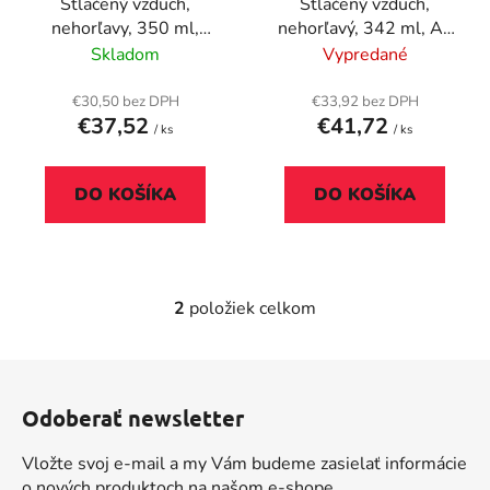
Stlačený vzduch,
Stlačený vzduch,
o
t
nehorľavy, 350 ml,
nehorľavý, 342 ml, AF
d
o
DURABLE
"Sprayduster"
Skladom
Vypredané
u
v
"POWERCLEAN® 350"
k
€30,50 bez DPH
€33,92 bez DPH
t
€37,52
€41,72
/ ks
/ ks
o
v
DO KOŠÍKA
DO KOŠÍKA
2
položiek celkom
O
v
l
Z
á
á
d
Odoberať newsletter
p
a
ä
c
Vložte svoj e-mail a my Vám budeme zasielať informácie
t
i
o nových produktoch na našom e-shope.