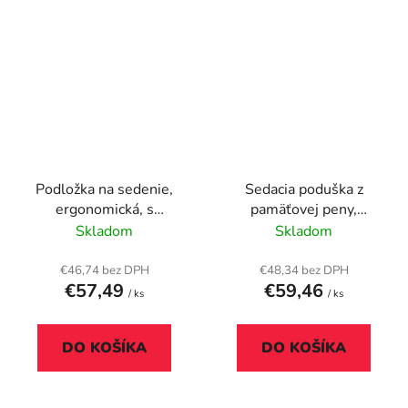
Podložka na sedenie,
Sedacia poduška z
ergonomická, s
pamäťovej peny,
látkovým poťahom,
KENSINGTON
Skladom
Skladom
LEITZ "Ergo", tmavosivá
€46,74 bez DPH
€48,34 bez DPH
€57,49
€59,46
/ ks
/ ks
DO KOŠÍKA
DO KOŠÍKA