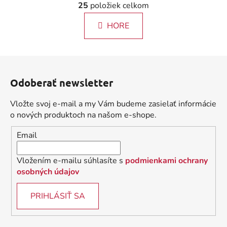
25
položiek celkom
á
v
n
l
k
HORE
á
o
d
v
a
a
Z
c
n
á
i
i
Odoberať newsletter
e
p
e
p
ä
Vložte svoj e-mail a my Vám budeme zasielať informácie
r
t
o nových produktoch na našom e-shope.
v
i
k
Email
e
y
v
Vložením e-mailu súhlasíte s
podmienkami ochrany
ý
osobných údajov
p
i
PRIHLÁSIŤ SA
s
u