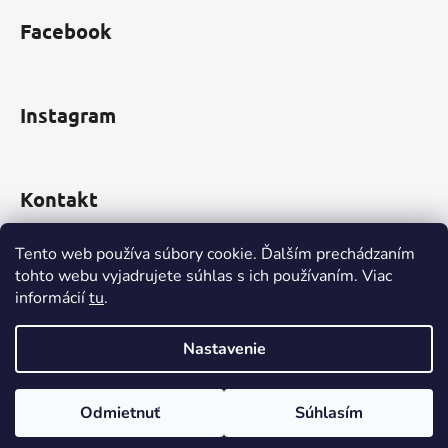
Facebook
Instagram
Kontakt
obchod
@
incomp.sk
Tento web používa súbory cookie. Ďalším prechádzaním
tohto webu vyjadrujete súhlas s ich používaním. Viac
0910 999 552
informácií
tu
.
Nastavenie
Vytvoril Shoptet
Odmietnuť
Súhlasím
Copyright 2026
www.INCOMP.sk
. Všetky práva
vyhradené.
Upraviť nastavenie cookies