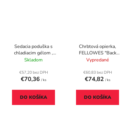
Sedacia poduška s
Chrbtová opierka,
chladiacim gélom ,
FELLOWES "Back
KENSINGTON
Angel™"
Skladom
Vypredané
€57,20 bez DPH
€60,83 bez DPH
€70,36
€74,82
/ ks
/ ks
DO KOŠÍKA
DO KOŠÍKA