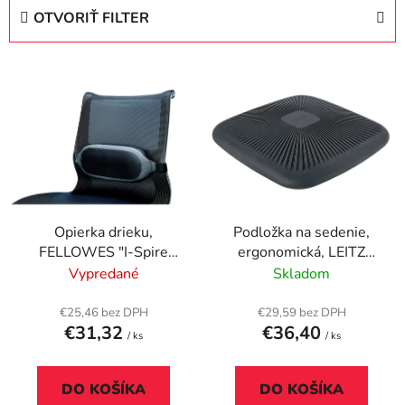
e
OTVORIŤ FILTER
n
i
V
e
ý
p
p
r
i
o
s
d
p
u
r
k
Opierka drieku,
Podložka na sedenie,
o
t
FELLOWES "I-Spire
ergonomická, LEITZ
d
o
Series™"
"Ergo", tmavosivá
Vypredané
Skladom
u
v
k
€25,46 bez DPH
€29,59 bez DPH
t
€31,32
€36,40
/ ks
/ ks
o
v
DO KOŠÍKA
DO KOŠÍKA