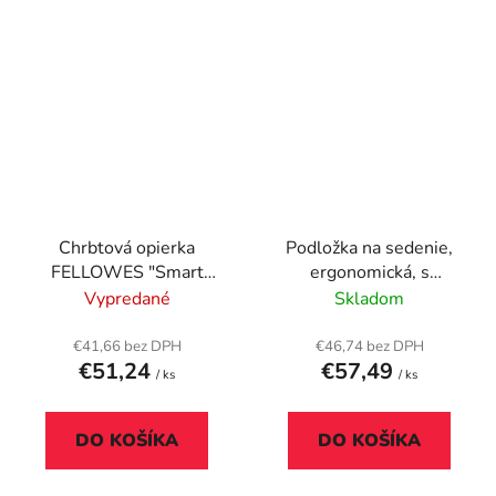
Chrbtová opierka
Podložka na sedenie,
FELLOWES "Smart
ergonomická, s
Suites™ Slimline", sivá
látkovým poťahom,
Vypredané
Skladom
LEITZ "Ergo", svetlosivá
€41,66 bez DPH
€46,74 bez DPH
€51,24
€57,49
/ ks
/ ks
DO KOŠÍKA
DO KOŠÍKA