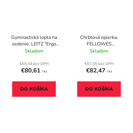
Gymnastická lopta na
Chrbtová opierka,
sedenie, LEITZ "Ergo
FELLOWES
Cosy", zamatová sivá
"Professional Series™
Skladom
Skladom
Ultimate"
€65,54 bez DPH
€67,05 bez DPH
€80,61
€82,47
/ ks
/ ks
DO KOŠÍKA
DO KOŠÍKA