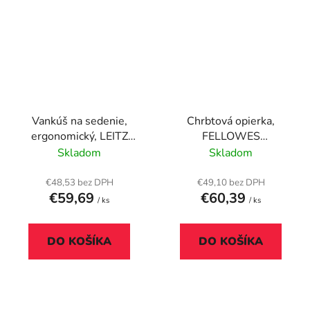
Vankúš na sedenie,
Chrbtová opierka,
ergonomický, LEITZ
FELLOWES
"Ergo Cosy", zamatová
"Professional Series™
Skladom
Skladom
sivá
Mesh"
€48,53 bez DPH
€49,10 bez DPH
€59,69
€60,39
/ ks
/ ks
DO KOŠÍKA
DO KOŠÍKA