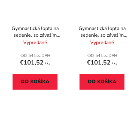
Gymnastická lopta na
Gymnastická lopta na
sedenie, so závažím
sedenie, so závažím
proti odkotúľaniu, 65
proti odkotúľaniu, 65
Vypredané
Vypredané
cm, LEITZ "Ergo Active",
cm, LEITZ "Ergo Active",
svetlosivá
tmavosivá
€82,54 bez DPH
€82,54 bez DPH
€101,52
€101,52
/ ks
/ ks
DO KOŠÍKA
DO KOŠÍKA