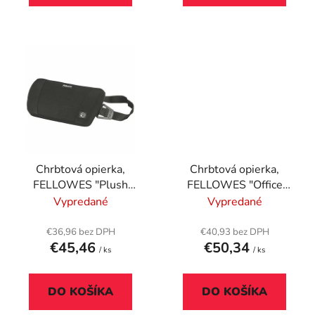
Chrbtová opierka,
Chrbtová opierka,
FELLOWES "Plush
FELLOWES "Office
Touch™"
Suites™ Mesh"
Vypredané
Vypredané
€36,96 bez DPH
€40,93 bez DPH
€45,46
€50,34
/ ks
/ ks
DO KOŠÍKA
DO KOŠÍKA