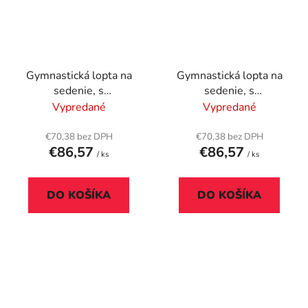
Gymnastická lopta na
Gymnastická lopta na
sedenie, s
sedenie, s
protišmykovým závažím,
protišmykovým závažím,
Vypredané
Vypredané
55 cm, LEITZ "Ergo
55 cm, LEITZ "Ergo
Active", svetlosivá
Active", tmavosivá
€70,38 bez DPH
€70,38 bez DPH
€86,57
€86,57
/ ks
/ ks
DO KOŠÍKA
DO KOŠÍKA