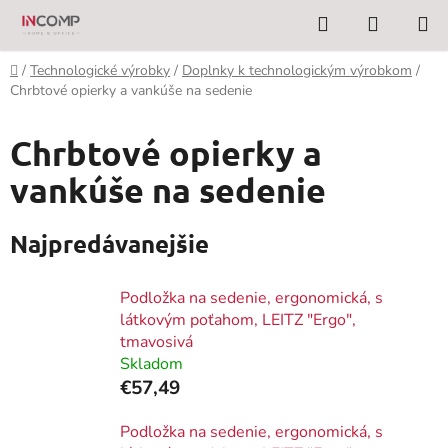
Prejsť
Hľadať
NÁKUP
na
KOŠÍK
obsah
Domov
/
Technologické výrobky
/
Doplnky k technologickým výrobkom
/
Chrbtové opierky a vankúše na sedenie
Chrbtové opierky a
vankúše na sedenie
Najpredávanejšie
Podložka na sedenie, ergonomická, s
látkovým poťahom, LEITZ "Ergo",
tmavosivá
Skladom
€57,49
Podložka na sedenie, ergonomická, s