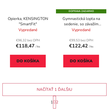
DOPRAVA ZADARMO
Opierka, KENSINGTON
Gymnastická lopta na
"SmartFit"
sedenie, so závažím
proti odkotúľaniu, 75
Vypredané
Vypredané
cm, LEITZ "Ergo Active",
svetlosivá
€96,32 bez DPH
€99,53 bez DPH
€118,47
€122,42
/ ks
/ ks
DO KOŠÍKA
DO KOŠÍKA
NAČÍTAŤ 1 ĎALŠIU
S
1
2
t
r
O