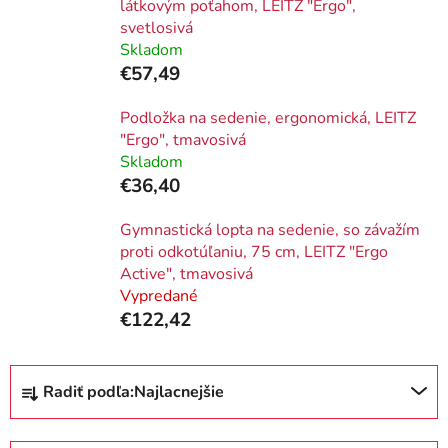
látkovým poťahom, LEITZ "Ergo",
svetlosivá
Skladom
€57,49
Podložka na sedenie, ergonomická, LEITZ
"Ergo", tmavosivá
Skladom
€36,40
Gymnastická lopta na sedenie, so závažím
proti odkotúľaniu, 75 cm, LEITZ "Ergo
Active", tmavosivá
Vypredané
€122,42
R
Radiť podľa:
Najlacnejšie
a
d