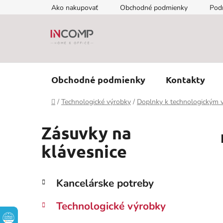
Prejsť
Ako nakupovať
Obchodné podmienky
Pod
na
obsah
Obchodné podmienky
Kontakty
Domov
/
Technologické výrobky
/
Doplnky k technologickým
Zásuvky na
klávesnice
B
K
Preskočiť
Kancelárske potreby
a
kategórie
o
t
č
Technologické výrobky
e
n
g