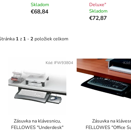
Skladom
Deluxe"
€68,84
Skladom
€72,87
Stránka
1
z
1
-
2
položiek celkom
V
ý
Kód:
IFW93804
Kód
p
i
s
p
r
o
d
Zásuvka na klávesnicu,
Zásuvka na kláves
u
FELLOWES "Underdesk"
FELLOWES "Office S