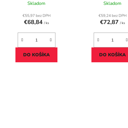
k
Deluxe"
Skladom
Skladom
t
o
€55,97 bez DPH
€59,24 bez DPH
€68,84
€72,87
v
/ ks
/ ks
DO KOŠÍKA
DO KOŠÍKA
O
v
l
á
d
a
c
i