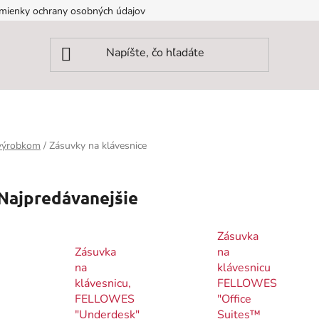
mienky ochrany osobných údajov
 výrobkom
/
Zásuvky na klávesnice
Najpredávanejšie
Zásuvka
Zásuvka
na
na
klávesnicu
klávesnicu,
FELLOWES
FELLOWES
"Office
"Underdesk"
Suites™