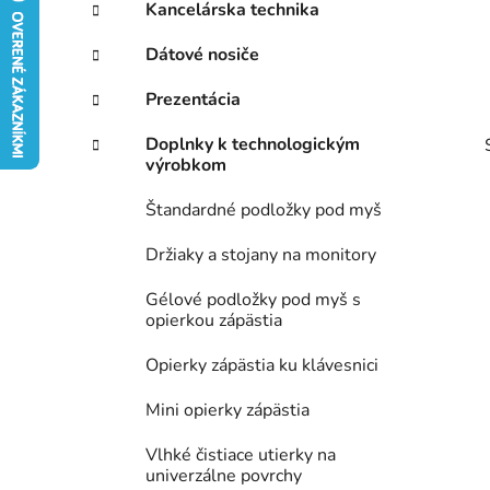
ý
Kancelárska technika
ó
p
r
Dátové nosiče
i
a
e
n
Prezentácia
e
Doplnky k technologickým
l
výrobkom
Štandardné podložky pod myš
Držiaky a stojany na monitory
Gélové podložky pod myš s
opierkou zápästia
Opierky zápästia ku klávesnici
Mini opierky zápästia
Vlhké čistiace utierky na
univerzálne povrchy