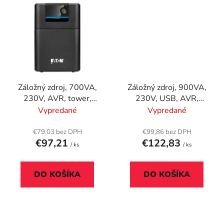
Záložný zdroj, 700VA,
Záložný zdroj, 900VA,
230V, AVR, tower,
230V, USB, AVR,
EATON "5E700I"
tower, EATON
Vypredané
Vypredané
"5E900UD"
€79,03 bez DPH
€99,86 bez DPH
€97,21
€122,83
/ ks
/ ks
DO KOŠÍKA
DO KOŠÍKA