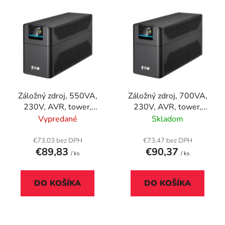
V
e
ý
p
p
r
i
o
s
d
p
u
r
k
Záložný zdroj, 550VA,
Záložný zdroj, 700VA,
o
t
230V, AVR, tower,
230V, AVR, tower,
d
o
EATON "5E550I"
EATON "5E700I"
Vypredané
Skladom
u
v
k
€73,03 bez DPH
€73,47 bez DPH
t
€89,83
€90,37
/ ks
/ ks
o
v
DO KOŠÍKA
DO KOŠÍKA