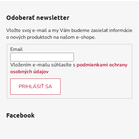
l
Z
á
á
d
Odoberať newsletter
p
a
ä
c
Vložte svoj e-mail a my Vám budeme zasielať informácie
t
i
o nových produktoch na našom e-shope.
i
e
Email
p
e
r
v
Vložením e-mailu súhlasíte s
podmienkami ochrany
k
osobných údajov
y
v
PRIHLÁSIŤ SA
ý
p
i
s
Facebook
u