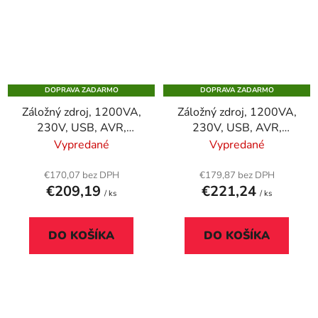
DOPRAVA ZADARMO
DOPRAVA ZADARMO
Záložný zdroj, 1200VA,
Záložný zdroj, 1200VA,
230V, USB, AVR,
230V, USB, AVR,
tower, EATON
tower, EATON
Vypredané
Vypredané
"5E1200UI"
"5E1200UD"
€170,07 bez DPH
€179,87 bez DPH
€209,19
€221,24
/ ks
/ ks
DO KOŠÍKA
DO KOŠÍKA