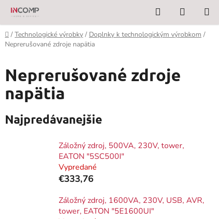
Prejsť
Hľadať
NÁKUP
na
KOŠÍK
obsah
Domov
/
Technologické výrobky
/
Doplnky k technologickým výrobkom
/
Neprerušované zdroje napätia
Neprerušované zdroje
napätia
Najpredávanejšie
Záložný zdroj, 500VA, 230V, tower,
EATON "5SC500I"
Vypredané
€333,76
Záložný zdroj, 1600VA, 230V, USB, AVR,
tower, EATON "5E1600UI"