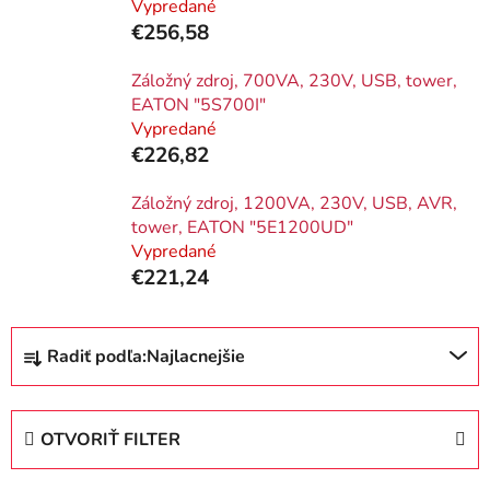
Vypredané
€256,58
Záložný zdroj, 700VA, 230V, USB, tower,
EATON "5S700I"
Vypredané
€226,82
Záložný zdroj, 1200VA, 230V, USB, AVR,
tower, EATON "5E1200UD"
Vypredané
€221,24
R
Radiť podľa:
Najlacnejšie
a
d
e
OTVORIŤ FILTER
n
i