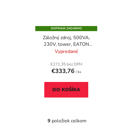
DOPRAVA ZADARMO
Záložný zdroj, 500VA,
230V, tower, EATON
"5SC500I"
Vypredané
€271,35 bez DPH
€333,76
/ ks
DO KOŠÍKA
9
položiek celkom
O
v