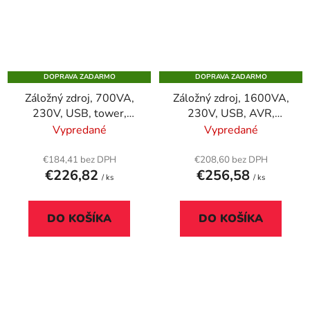
DOPRAVA ZADARMO
DOPRAVA ZADARMO
Záložný zdroj, 700VA,
Záložný zdroj, 1600VA,
230V, USB, tower,
230V, USB, AVR,
EATON "5S700I"
tower, EATON
Vypredané
Vypredané
"5E1600UI"
€184,41 bez DPH
€208,60 bez DPH
€226,82
€256,58
/ ks
/ ks
DO KOŠÍKA
DO KOŠÍKA