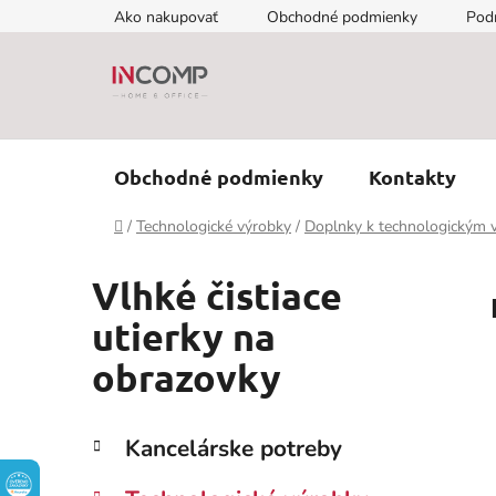
Prejsť
Ako nakupovať
Obchodné podmienky
Pod
na
obsah
Obchodné podmienky
Kontakty
Domov
/
Technologické výrobky
/
Doplnky k technologickým
Vlhké čistiace
utierky na
obrazovky
B
K
Preskočiť
Kancelárske potreby
a
kategórie
o
t
č