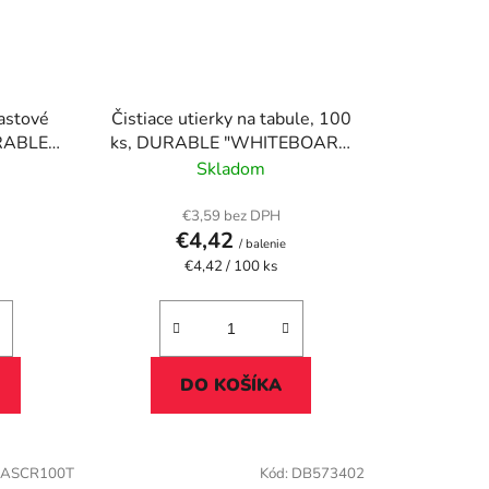
lastové
Čistiace utierky na tabule, 100
URABLE
ks, DURABLE "WHITEBOARD
 100"
BOX 100"
Skladom
€3,59 bez DPH
€4,42
/ balenie
Jednotková
€4,42 / 100 ks
cena:
DO KOŠÍKA
IASCR100T
Kód:
DB573402