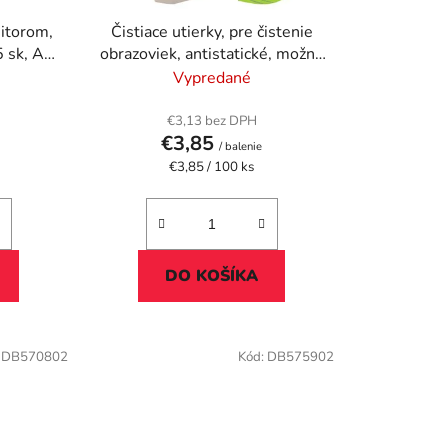
u
nitorom,
Čistiace utierky, pre čistenie
k
5 sk, AF
obrazoviek, antistatické, možno
t
doplniť, 100 ks, AF "Screen-
Vypredané
o
Clene Refill"
v
€3,13 bez DPH
€3,85
/ balenie
Jednotková
€3,85 / 100 ks
cena:
DO KOŠÍKA
:
DB570802
Kód:
DB575902