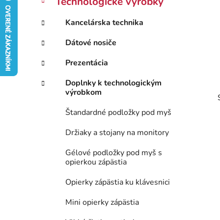
Technologické výrobky
e
n
g
ý
Kancelárska technika
ó
p
r
Dátové nosiče
i
a
e
n
Prezentácia
e
Doplnky k technologickým
l
výrobkom
Štandardné podložky pod myš
Držiaky a stojany na monitory
Gélové podložky pod myš s
opierkou zápästia
Opierky zápästia ku klávesnici
Mini opierky zápästia