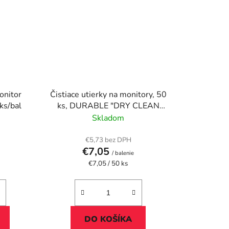
onitor
Čistiace utierky na monitory, 50
ks/bal
ks, DURABLE "DRY CLEAN
50", biela
Skladom
€5,73 bez DPH
€7,05
/ balenie
Jednotková
€7,05 / 50 ks
cena:
DO KOŠÍKA