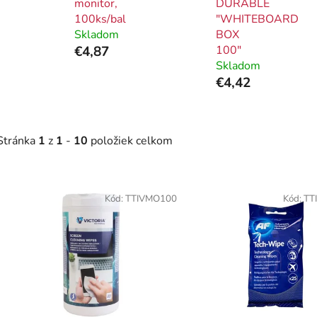
monitor,
DURABLE
100ks/bal
"WHITEBOARD
Skladom
BOX
€4,87
100"
Skladom
€4,42
Stránka
1
z
1
-
10
položiek celkom
V
ý
Kód:
TTIVMO100
Kód:
TT
p
i
s
p
r
o