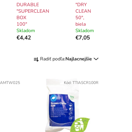
DURABLE
"DRY
"SUPERCLEAN
CLEAN
BOX
50",
100"
biela
Skladom
Skladom
€4,42
€7,05
R
Radiť podľa:
Najlacnejšie
a
d
e
IAMTW025
Kód:
TTIASCR100R
n
i
e
p
r
o
d