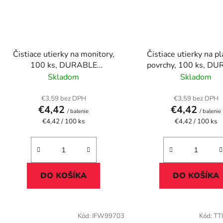
Čistiace utierky na monitory,
Čistiace utierky na p
100 ks, DURABLE
povrchy, 100 ks, D
"SCREENCLEAN® BOX 100"
"SUPERCLEAN BOX
Skladom
Skladom
€3,59 bez DPH
€3,59 bez DPH
€4,42
€4,42
/ balenie
/ balenie
Jednotková
Jednotková
€4,42 / 100 ks
€4,42 / 100 ks
cena:
cena:
DO KOŠÍKA
DO KOŠÍKA
Kód:
IFW99703
Kód:
TT