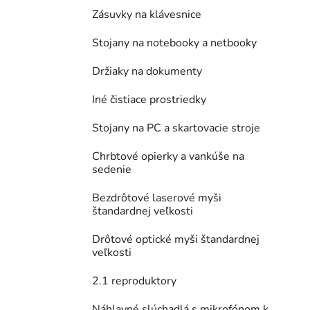
Zásuvky na klávesnice
Stojany na notebooky a netbooky
Držiaky na dokumenty
Iné čistiace prostriedky
Stojany na PC a skartovacie stroje
Chrbtové opierky a vankúše na
sedenie
Bezdrôtové laserové myši
štandardnej veľkosti
Drôtové optické myši štandardnej
veľkosti
2.1 reproduktory
Náhlavné slúchadlá s mikrofónom k