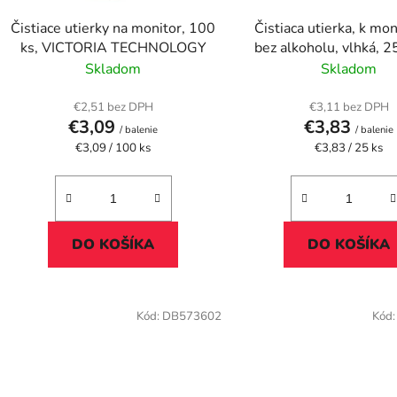
d
Čistiace utierky na monitor, 100
Čistiaca utierka, k mo
u
ks, VICTORIA TECHNOLOGY
bez alkoholu, vlhká, 2
k
"Tech-wipes"
Skladom
Skladom
t
o
€2,51 bez DPH
€3,11 bez DPH
€3,09
€3,83
v
/ balenie
/ balenie
Jednotková
Jednotková
€3,09 / 100 ks
€3,83 / 25 ks
cena:
cena:
DO KOŠÍKA
DO KOŠÍKA
Kód:
DB573602
Kód