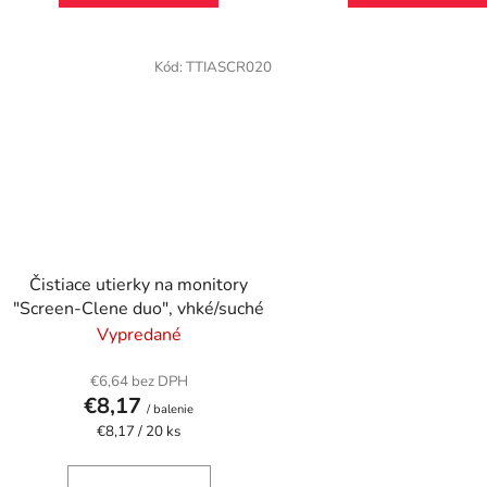
Kód:
TTIASCR020
Čistiace utierky na monitory
"Screen-Clene duo", vhké/suché
Vypredané
€6,64 bez DPH
€8,17
/ balenie
Jednotková
€8,17 / 20 ks
cena: