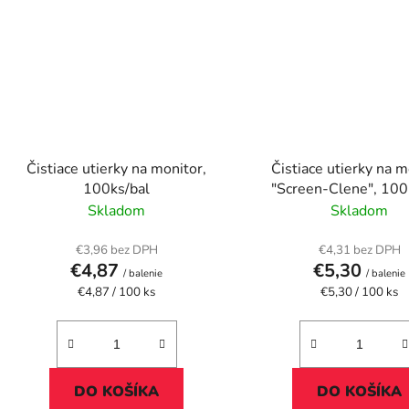
Čistiace utierky na monitor,
Čistiace utierky na m
100ks/bal
"Screen-Clene", 100
Skladom
Skladom
€3,96 bez DPH
€4,31 bez DPH
€4,87
€5,30
/ balenie
/ balenie
Jednotková
Jednotková
€4,87 / 100 ks
€5,30 / 100 ks
cena:
cena:
DO KOŠÍKA
DO KOŠÍKA