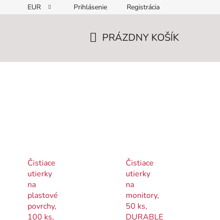
EUR
Prihlásenie
Registrácia
PRÁZDNY KOŠÍK
NÁKUPNÝ
KOŠÍK
Čistiace
Čistiace
utierky
utierky
na
na
plastové
monitory,
povrchy,
50 ks,
100 ks,
DURABLE