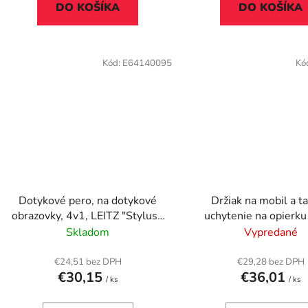
DO KOŠÍKA
DO KOŠÍKA
Kód:
E64140095
Kó
Dotykové pero, na dotykové
Držiak na mobil a ta
obrazovky, 4v1, LEITZ "Stylus",
uchytenie na opierku 
čierne
TRUST "Rheno", či
Skladom
Vypredané
€24,51 bez DPH
€29,28 bez DPH
€30,15
€36,01
/ ks
/ ks