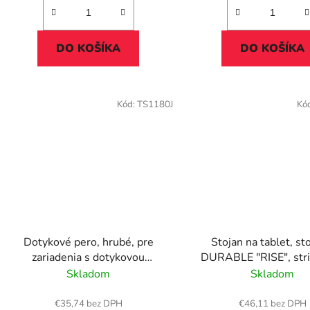
DO KOŠÍKA
DO KOŠÍKA
Kód:
TS1180J
Kó
Dotykové pero, hrubé, pre
Stojan na tablet, st
zariadenia s dotykovou
DURABLE "RISE", str
obrazovkou, EMR, STAEDTLER
Skladom
Skladom
"Noris Digital Jumbo"
€35,74 bez DPH
€46,11 bez DPH