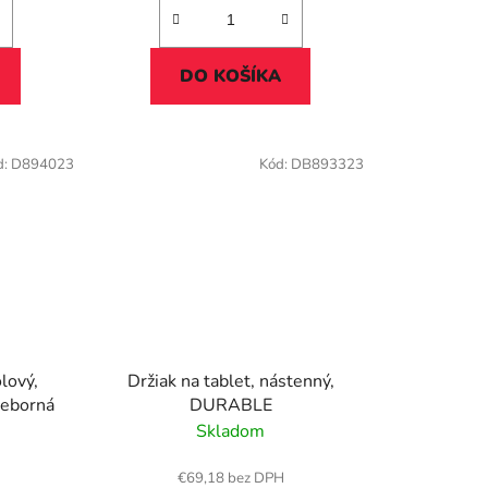
DO KOŠÍKA
d:
D894023
Kód:
DB893323
olový,
Držiak na tablet, nástenný,
ieborná
DURABLE
Skladom
€69,18 bez DPH