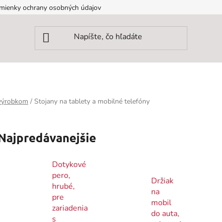
mienky ochrany osobných údajov
 výrobkom
/
Stojany na tablety a mobilné telefóny
Najpredávanejšie
Dotykové
pero,
Držiak
hrubé,
na
pre
mobil
zariadenia
do auta,
s