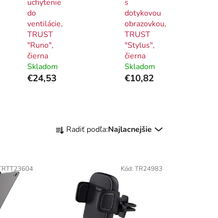
uchytenie
s
do
dotykovou
ventilácie,
obrazovkou,
TRUST
TRUST
"Runo",
"Stylus",
čierna
čierna
Skladom
Skladom
€24,53
€10,82
R
Radiť podľa:
Najlacnejšie
a
d
e
TRTT23604
Kód:
TR24983
n
i
e
p