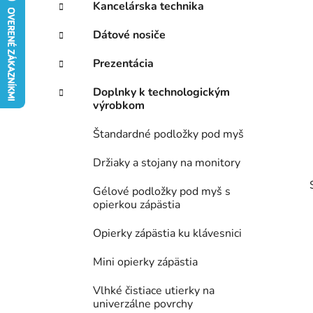
ý
Kancelárska technika
ó
p
r
Dátové nosiče
i
a
e
n
Prezentácia
e
Doplnky k technologickým
l
výrobkom
Štandardné podložky pod myš
Držiaky a stojany na monitory
Gélové podložky pod myš s
opierkou zápästia
Opierky zápästia ku klávesnici
Mini opierky zápästia
Vlhké čistiace utierky na
univerzálne povrchy