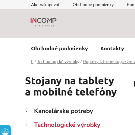
Prejsť
Ako nakupovať
Obchodné podmienky
Pod
na
obsah
Obchodné podmienky
Kontakty
Domov
/
Technologické výrobky
/
Doplnky k technologickým
Stojany na tablety
a mobilné telefóny
B
K
Preskočiť
Kancelárske potreby
a
kategórie
o
t
č
Technologické výrobky
e
n
g