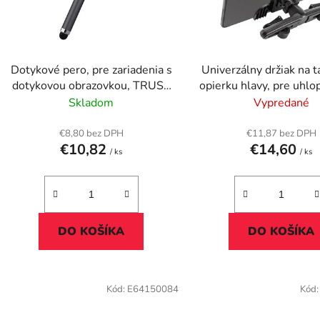
p
r
o
d
Dotykové pero, pre zariadenia s
Univerzálny držiak na t
u
dotykovou obrazovkou, TRUST
opierku hlavy, pre uhlo
k
"Stylus", čierna
- 11", TRUST "Th
Skladom
Vypredané
t
o
€8,80 bez DPH
€11,87 bez DPH
€10,82
€14,60
v
/ ks
/ ks
DO KOŠÍKA
DO KOŠÍKA
Kód:
E64150084
Kód