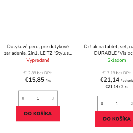
Dotykové pero, pre dotykové
Držiak na tablet, set, 
zariadenia, 2in1, LEITZ "Stylus",
DURABLE "Visiocl
strieborná
Vypredané
Skladom
€12,89 bez DPH
€17,19 bez DPH
€15,85
€21,14
/ ks
/ baleni
Jednotková
€21,14 / 2 ks
cena:
DO KOŠÍKA
DO KOŠÍKA