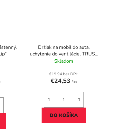
nástenný,
Držiak na mobil do auta,
ip"
uchytenie do ventilácie, TRUST
"Runo", čierna
Skladom
€19,94 bez DPH
€24,53
e
/ ks
DO KOŠÍKA