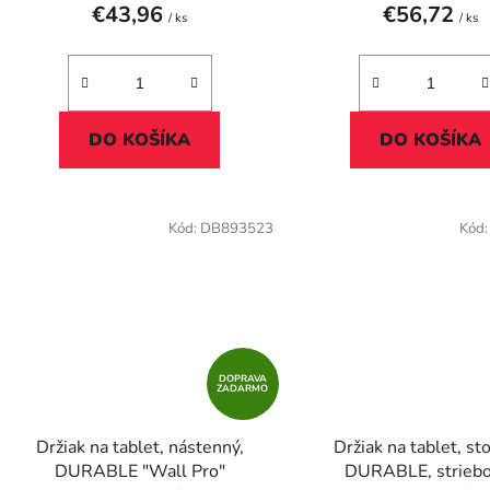
€43,96
€56,72
/ ks
/ ks
DO KOŠÍKA
DO KOŠÍKA
Kód:
DB893523
Kód
DOPRAVA
ZADARMO
Držiak na tablet, nástenný,
Držiak na tablet, st
DURABLE "Wall Pro"
DURABLE, strieb