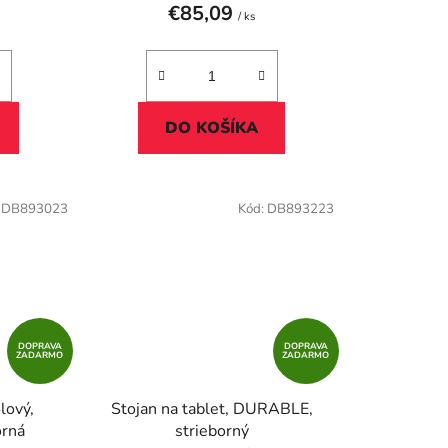
€85,09
/ ks
DO KOŠÍKA
:
DB893023
Kód:
DB893223
DOPRAVA
DOPRAVA
ZADARMO
ZADARMO
olový,
Stojan na tablet, DURABLE,
orná
strieborný