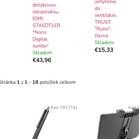
uchytenie
dotykovou
do
obrazovkou,
ventilácie,
EMR,
TRUST
STAEDTLER
"Runo",
"Noris
čierna
Digital
Skladom
Jumbo"
€15,33
Skladom
€43,96
Stránka
1
z
1
-
18
položiek celkom
V
ý
Kód:
TR17741
Kód:
p
i
s