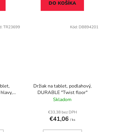
DO KOŠÍKA
d:
TR23699
Kód:
DB894201
blet,
Držiak na tablet, podlahový,
hlavy,
DURABLE "Twist floor"
erna
Skladom
€33,38 bez DPH
€41,06
/ ks