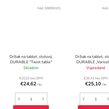
Kód:
DB894101
Kód
Držiak na tablet, stolový,
Držiak na tablet, st
DURABLE "Twist table"
DURABLE „Varicol
tmavosivá
Skladom
Vypredané
€20,02 bez DPH
€20,41 bez DPH
€24,62
€25,10
/ ks
/ ks