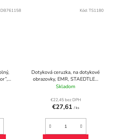
:
DB761158
Kód:
TS1180
olný,
Dotyková ceruzka, na dotykové
or”,
obrazovky, EMR, STAEDTLER
"Noris Digital Classic 180 22",
Skladom
žltá
€22,45 bez DPH
€27,61
/ ks