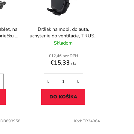
r
o
d
u
ablet, na
Držiak na mobil do auta,
k
priečku 7
uchytenie do ventilácie, TRUST
t
ano"
"Runo", čierna
Skladom
o
v
€12,46 bez DPH
€15,33
/ ks
DO KOŠÍKA
:
DB893958
Kód:
TR24984