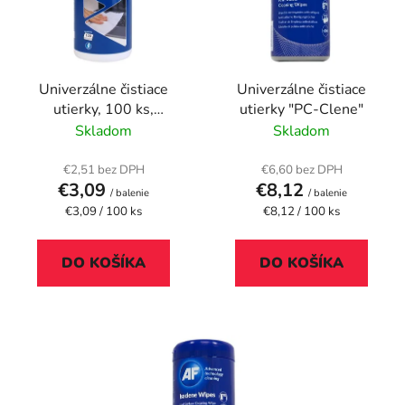
i
o
s
d
p
u
r
k
Univerzálne čistiace
Univerzálne čistiace
o
t
utierky, 100 ks,
utierky "PC-Clene"
d
o
VICTORIA
Skladom
Skladom
u
v
TECHNOLOGY
k
€2,51 bez DPH
€6,60 bez DPH
t
€3,09
€8,12
/ balenie
/ balenie
o
Jednotková
Jednotková
€3,09 / 100 ks
€8,12 / 100 ks
cena:
cena:
v
DO KOŠÍKA
DO KOŠÍKA