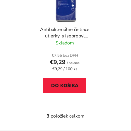
Antibakteriálne čistiace
utierky, s isopropyl
alkoholom, 100 ks, AF
Skladom
"Isoclene"
€7,55 bez DPH
€9,29
/ balenie
Jednotková
€9,29 / 100 ks
cena:
DO KOŠÍKA
3
položiek celkom
O
v