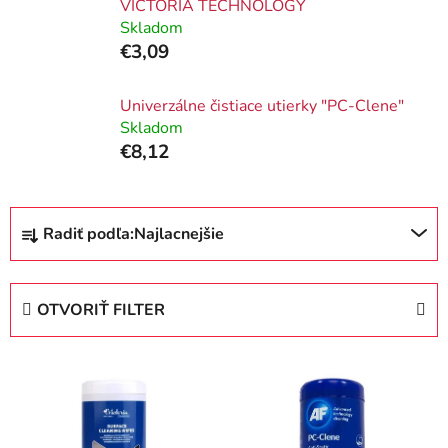
VICTORIA TECHNOLOGY
Skladom
€3,09
Univerzálne čistiace utierky "PC-Clene"
Skladom
€8,12
R
Radiť podľa:
Najlacnejšie
a
d
e
OTVORIŤ FILTER
n
i
V
e
ý
p
p
r