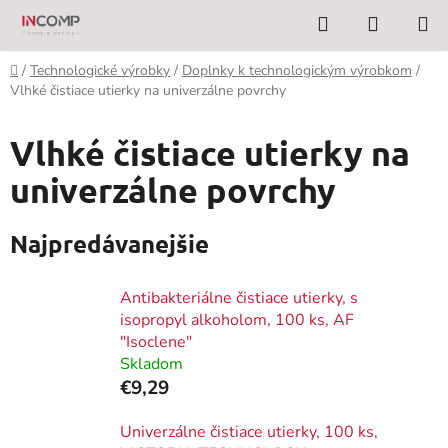
Prejsť
Hľadať
NÁKUP
na
KOŠÍK
obsah
Domov
/
Technologické výrobky
/
Doplnky k technologickým výrobkom
/
Vlhké čistiace utierky na univerzálne povrchy
Vlhké čistiace utierky na
univerzálne povrchy
Najpredávanejšie
Antibakteriálne čistiace utierky, s
isopropyl alkoholom, 100 ks, AF
"Isoclene"
Skladom
€9,29
Univerzálne čistiace utierky, 100 ks,