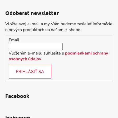
l
Z
á
á
d
Odoberať newsletter
p
a
ä
c
Vložte svoj e-mail a my Vám budeme zasielať informácie
t
i
o nových produktoch na našom e-shope.
i
e
Email
p
e
r
v
Vložením e-mailu súhlasíte s
podmienkami ochrany
k
osobných údajov
y
v
PRIHLÁSIŤ SA
ý
p
i
s
Facebook
u