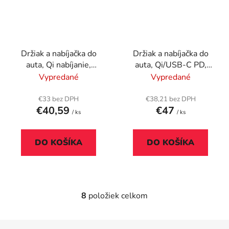
Držiak a nabíjačka do
Držiak a nabíjačka do
auta, Qi nabíjanie,
auta, Qi/USB-C PD,
VERBATIM "FWC-02"
15W, VARTA "Mag Pro"
Vypredané
Vypredané
€33 bez DPH
€38,21 bez DPH
€40,59
€47
/ ks
/ ks
DO KOŠÍKA
DO KOŠÍKA
8
položiek celkom
O
v
l
Z