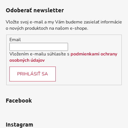
á
á
d
Odoberať newsletter
p
a
ä
c
Vložte svoj e-mail a my Vám budeme zasielať informácie
t
i
o nových produktoch na našom e-shope.
i
e
Email
p
e
r
v
Vložením e-mailu súhlasíte s
podmienkami ochrany
k
osobných údajov
y
v
PRIHLÁSIŤ SA
ý
p
i
s
Facebook
u
Instagram