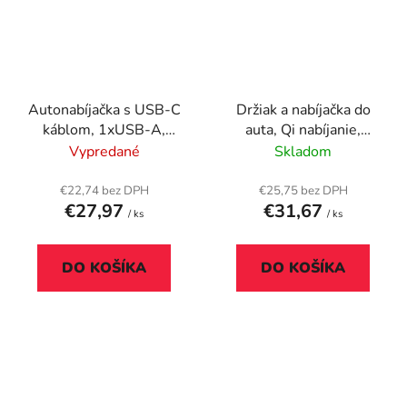
Autonabíjačka s USB-C
Držiak a nabíjačka do
káblom, 1xUSB-A,
auta, Qi nabíjanie,
1xUSB-C PD, 65W,
VERBATIM "FWC-01"
Vypredané
Skladom
SKROSS
€22,74 bez DPH
€25,75 bez DPH
€27,97
€31,67
/ ks
/ ks
DO KOŠÍKA
DO KOŠÍKA