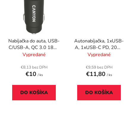
Nabíjačka do auta, USB-
Autonabíjačka, 1xUSB-
C/USB-A, QC 3.0 18W,
A, 1xUSB-C PD, 20W,
PD 30W, CANYON "C-
SKROSS
Vypredané
Vypredané
20B03"
€8,13 bez DPH
€9,59 bez DPH
€10
€11,80
/ ks
/ ks
DO KOŠÍKA
DO KOŠÍKA