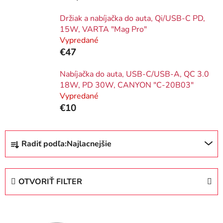
Držiak a nabíjačka do auta, Qi/USB-C PD,
15W, VARTA "Mag Pro"
Vypredané
€47
Nabíjačka do auta, USB-C/USB-A, QC 3.0
18W, PD 30W, CANYON "C-20B03"
Vypredané
€10
R
Radiť podľa:
Najlacnejšie
a
d
e
OTVORIŤ FILTER
n
i
V
e