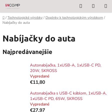
Prejsť
Hľadať
NÁKUP
na
KOŠÍK
obsah
Domov
/
Technologické výrobky
/
Doplnky k technologickým výrobkom
/
Nabíjačky do auta
Nabíjačky do auta
Najpredávanejšie
Autonabíjačka, 1xUSB-A, 1xUSB-C PD,
20W, SKROSS
Vypredané
€11,80
Autonabíjačka s USB-C káblom, 1xUSB-A,
1xUSB-C PD, 65W, SKROSS
Vypredané
€27,97