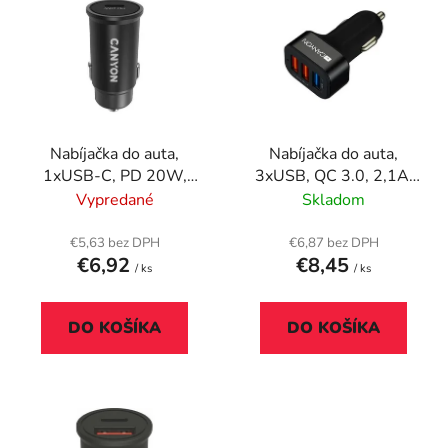
ý
p
p
r
i
o
s
d
p
u
r
k
Nabíjačka do auta,
Nabíjačka do auta,
o
t
1xUSB-C, PD 20W,
3xUSB, QC 3.0, 2,1A,
d
o
CANYON "C-20"
CANYON "C-07"
Vypredané
Skladom
u
v
k
€5,63 bez DPH
€6,87 bez DPH
t
€6,92
€8,45
/ ks
/ ks
o
v
DO KOŠÍKA
DO KOŠÍKA