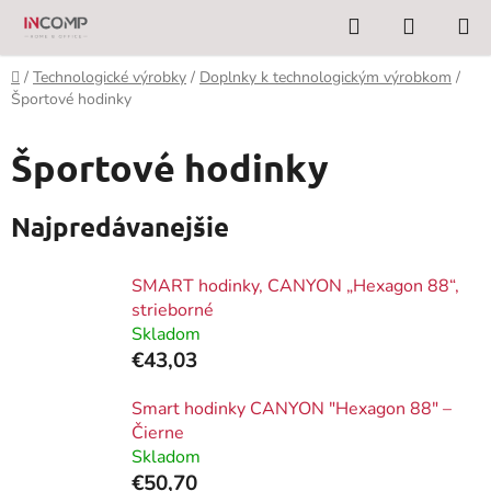
Prejsť
Hľadať
NÁKUP
na
KOŠÍK
obsah
Domov
/
Technologické výrobky
/
Doplnky k technologickým výrobkom
/
Športové hodinky
Športové hodinky
Najpredávanejšie
SMART hodinky, CANYON „Hexagon 88“,
strieborné
Skladom
€43,03
Smart hodinky CANYON "Hexagon 88" –
Čierne
Skladom
€50,70