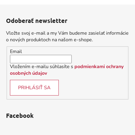
l
Z
á
á
d
Odoberať newsletter
p
a
ä
c
Vložte svoj e-mail a my Vám budeme zasielať informácie
t
i
o nových produktoch na našom e-shope.
i
e
Email
p
e
r
v
Vložením e-mailu súhlasíte s
podmienkami ochrany
k
osobných údajov
y
v
PRIHLÁSIŤ SA
ý
p
i
s
Facebook
u