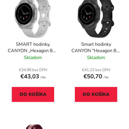
ý
p
p
r
i
o
s
d
p
u
r
k
SMART hodinky,
Smart hodinky
o
t
CANYON „Hexagon 88“,
CANYON "Hexagon 88"
d
o
strieborné
– Čierne
Skladom
Skladom
u
v
k
€34,98 bez DPH
€41,22 bez DPH
t
€43,03
€50,70
/ ks
/ ks
o
v
DO KOŠÍKA
DO KOŠÍKA