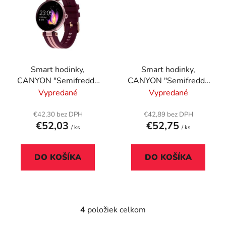
Smart hodinky,
Smart hodinky,
CANYON "Semifreddo
CANYON "Semifreddo
SW-61", bordová
SW-61", zelená
Vypredané
Vypredané
€42,30 bez DPH
€42,89 bez DPH
€52,03
€52,75
/ ks
/ ks
DO KOŠÍKA
DO KOŠÍKA
4
položiek celkom
O
v