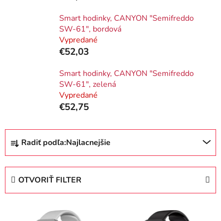
Smart hodinky, CANYON "Semifreddo
SW-61", bordová
Vypredané
€52,03
Smart hodinky, CANYON "Semifreddo
SW-61", zelená
Vypredané
€52,75
R
Radiť podľa:
Najlacnejšie
a
d
e
OTVORIŤ FILTER
n
i
V
e