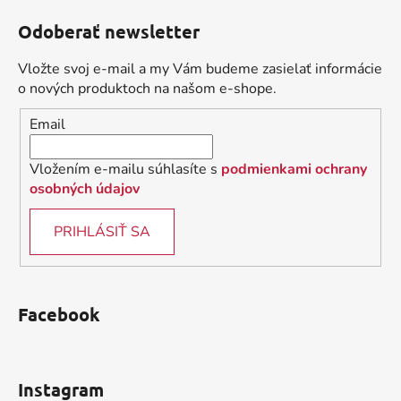
á
á
d
Odoberať newsletter
p
a
ä
c
Vložte svoj e-mail a my Vám budeme zasielať informácie
t
i
o nových produktoch na našom e-shope.
i
e
Email
p
e
r
v
Vložením e-mailu súhlasíte s
podmienkami ochrany
k
osobných údajov
y
v
PRIHLÁSIŤ SA
ý
p
i
s
Facebook
u
Instagram