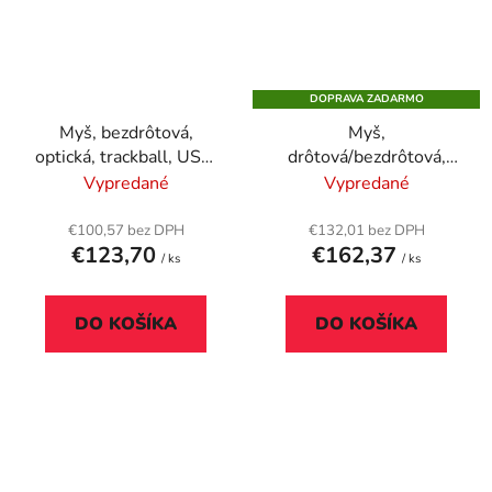
DOPRAVA ZADARMO
Myš, bezdrôtová,
Myš,
optická, trackball, USB,
drôtová/bezdrôtová,
LOGITECH "MX Ergo",
trackball, KENSINGTON
Vypredané
Vypredané
čierna
"SlimBlade Pro"
€100,57 bez DPH
€132,01 bez DPH
€123,70
€162,37
/ ks
/ ks
DO KOŠÍKA
DO KOŠÍKA