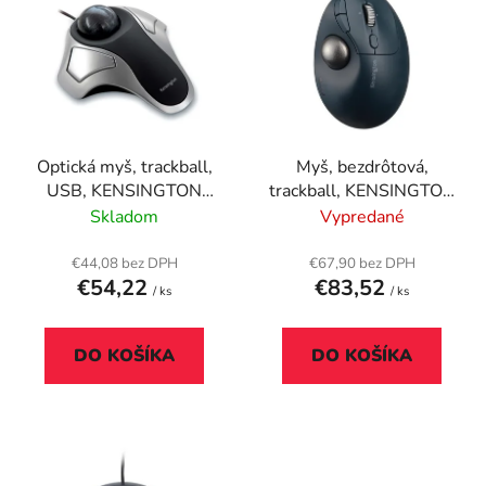
ý
p
p
r
i
o
s
d
p
u
r
k
Optická myš, trackball,
Myš, bezdrôtová,
o
t
USB, KENSINGTON
trackball, KENSINGTON
d
o
"Orbit", strieborná
"Pro Fit Ergo TB550"
Skladom
Vypredané
u
v
k
€44,08 bez DPH
€67,90 bez DPH
t
€54,22
€83,52
/ ks
/ ks
o
v
DO KOŠÍKA
DO KOŠÍKA