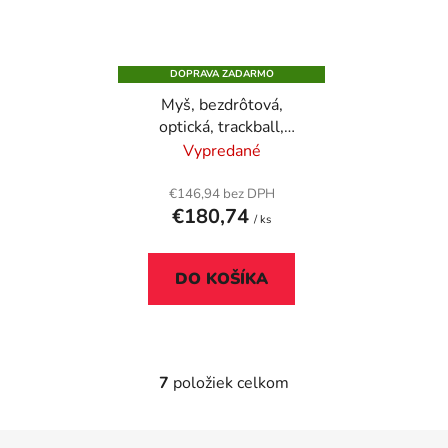
DOPRAVA ZADARMO
Myš, bezdrôtová,
optická, trackball,
KENSINGTON "Expert"
Vypredané
€146,94 bez DPH
€180,74
/ ks
DO KOŠÍKA
7
položiek celkom
O
v
l
Z