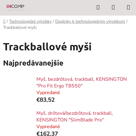
Prejsť
Hľadať
NÁKUP
na
KOŠÍK
obsah
Domov
/
Technologické výrobky
/
Doplnky k technologickým výrobkom
/
Trackballové myši
Trackballové myši
Najpredávanejšie
Myš, bezdrôtová, trackball, KENSINGTON
"Pro Fit Ergo TB550"
Vypredané
€83,52
Myš, drôtová/bezdrôtová, trackball,
KENSINGTON "SlimBlade Pro"
Vypredané
€162,37