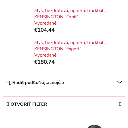
Myš, bezdrôtová, optická, trackball,
KENSINGTON "Orbit"
Vypredané
€104,44
Myš, bezdrôtová, optická, trackball,
KENSINGTON "Expert"
Vypredané
€180,74
R
Radiť podľa:
Najlacnejšie
a
d
e
OTVORIŤ FILTER
n
i
V
e