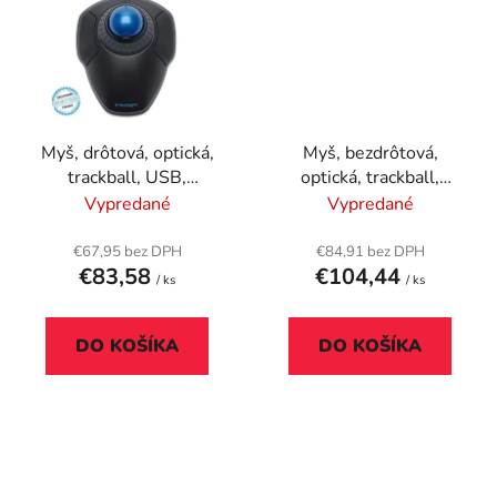
Myš, drôtová, optická,
Myš, bezdrôtová,
trackball, USB,
optická, trackball,
KENSINGTON "Orbit®
KENSINGTON "Orbit"
Vypredané
Vypredané
Trackball"
€67,95 bez DPH
€84,91 bez DPH
€83,58
€104,44
/ ks
/ ks
DO KOŠÍKA
DO KOŠÍKA