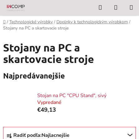
Prejsť
Hľadať
NÁKUP
na
KOŠÍK
obsah
Domov
/
Technologické výrobky
/
Doplnky k technologickým výrobkom
/
Stojany na PC a skartovacie stroje
Stojany na PC a
skartovacie stroje
Najpredávanejšie
Stojan na PC "CPU Stand", sivý
Vypredané
€49,13
R
Radiť podľa:
Najlacnejšie
a