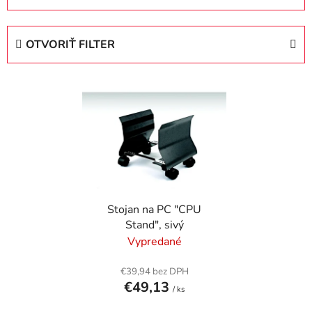
d
e
OTVORIŤ FILTER
n
i
V
e
ý
p
p
r
i
o
s
d
p
u
r
k
Stojan na PC "CPU
o
t
Stand", sivý
d
o
Vypredané
u
v
k
€39,94 bez DPH
t
€49,13
/ ks
o