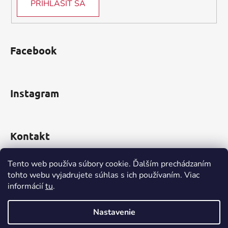
v
PRIHLÁSIŤ SA
ý
p
i
s
Facebook
u
Instagram
Kontakt
obchod
@
incomp.sk
Tento web používa súbory cookie. Ďalším prechádzaním
tohto webu vyjadrujete súhlas s ich používaním. Viac
0910 999 552
informácií
tu
.
Nastavenie