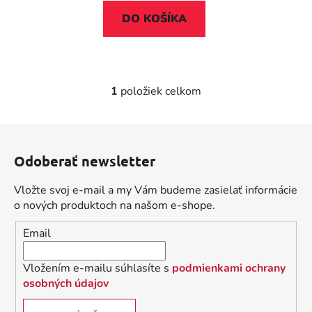
v
DO KOŠÍKA
1
položiek celkom
O
v
l
Z
á
á
d
Odoberať newsletter
p
a
ä
c
Vložte svoj e-mail a my Vám budeme zasielať informácie
t
i
o nových produktoch na našom e-shope.
i
e
Email
p
e
r
v
Vložením e-mailu súhlasíte s
podmienkami ochrany
k
osobných údajov
y