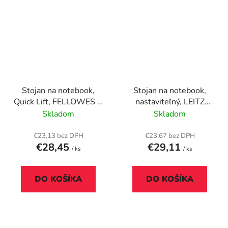
Stojan na notebook,
Stojan na notebook,
Quick Lift, FELLOWES I-
nastaviteľný, LEITZ
Spire Series™, grafitovo
"Ergo Cosy", pokojná
Skladom
Skladom
sivý-biely
modrá
€23,13 bez DPH
€23,67 bez DPH
€28,45
€29,11
/ ks
/ ks
DO KOŠÍKA
DO KOŠÍKA