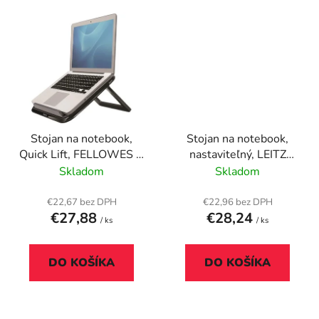
Stojan na notebook,
Stojan na notebook,
Quick Lift, FELLOWES I-
nastaviteľný, LEITZ
Spire Series™, čierny
"Ergo Cosy", teplá žltá
Skladom
Skladom
€22,67 bez DPH
€22,96 bez DPH
€27,88
€28,24
/ ks
/ ks
DO KOŠÍKA
DO KOŠÍKA