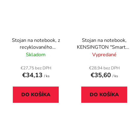
Stojan na notebook, z
Stojan na notebook,
recyklovaného
KENSINGTON "SmartFit
materiálu,
Easy Riser", čierna
Skladom
Vypredané
KENSINGTON „SmartFit
Easy Riser EQ“
€27,75 bez DPH
€28,94 bez DPH
€34,13
€35,60
/ ks
/ ks
DO KOŠÍKA
DO KOŠÍKA