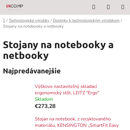
Prejsť
Hľadať
NÁKUP
na
KOŠÍK
obsah
Domov
/
Technologické výrobky
/
Doplnky k technologickým výrobkom
/
Stojany na notebooky a netbooky
Stojany na notebooky a
netbooky
Najpredávanejšie
Výškovo nastaviteľný skladací
ergonomický stôl, LEITZ "Ergo"
Skladom
€273,28
Stojan na notebook, z recyklovaného
materiálu, KENSINGTON „SmartFit Easy