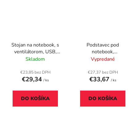
Stojan na notebook, s
Podstavec pod
ventilátorom, USB,
notebook,
TRUST "Cyclone"
KENSINGTON "SmartFit
Skladom
Vypredané
Easy Riser Go", sivá
€23,85 bez DPH
€27,37 bez DPH
€29,34
€33,67
/ ks
/ ks
DO KOŠÍKA
DO KOŠÍKA