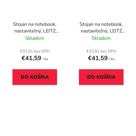
Stojan na notebook,
Stojan na notebook,
nastaviteľný, LEITZ
nastaviteľný, LEITZ
"Ergo", biela
"Ergo", sivá
Skladom
Skladom
€33,81 bez DPH
€33,81 bez DPH
€41,59
€41,59
/ ks
/ ks
DO KOŠÍKA
DO KOŠÍKA