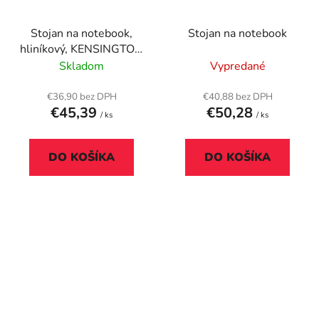
Stojan na notebook,
Stojan na notebook
hliníkový, KENSINGTON
"Easy Riser"
Skladom
Vypredané
€36,90 bez DPH
€40,88 bez DPH
€45,39
€50,28
/ ks
/ ks
DO KOŠÍKA
DO KOŠÍKA