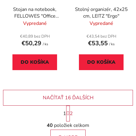
Stojan na notebook,
Stolný organizér, 42x25
FELLOWES "Office
cm, LEITZ "Ergo"
Suites™ Plus"
Vypredané
Vypredané
€40,89 bez DPH
€43,54 bez DPH
€50,29
€53,55
/ ks
/ ks
DO KOŠÍKA
DO KOŠÍKA
NAČÍTAŤ 16 ĎALŠÍCH
S
1
2
t
r
O
40
položiek celkom
á
v
n
l