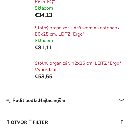
Riser EQ“
Skladom
€34,13
Stolný organizér s držiakom na notebook,
80x25 cm, LEITZ "Ergo"
Skladom
€81,11
Stolný organizér, 42x25 cm, LEITZ "Ergo"
Vypredané
€53,55
R
Radiť podľa:
Najlacnejšie
a
d
e
OTVORIŤ FILTER
n