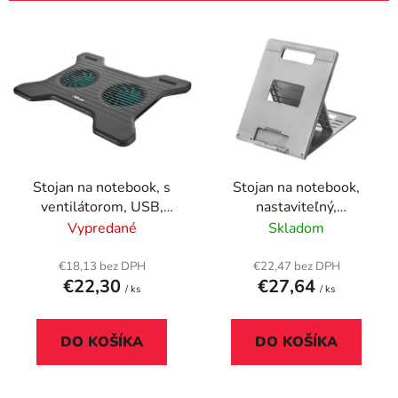
i
V
e
ý
p
p
r
i
o
s
d
p
u
r
k
Stojan na notebook, s
Stojan na notebook,
o
t
ventilátorom, USB,
nastaviteľný,
d
o
TRUST "Xstream
KENSINGTON "SmartFit
Vypredané
Skladom
u
v
Breeze", čierny
Easy Riser Go"
k
€18,13 bez DPH
€22,47 bez DPH
t
€22,30
€27,64
/ ks
/ ks
o
v
DO KOŠÍKA
DO KOŠÍKA