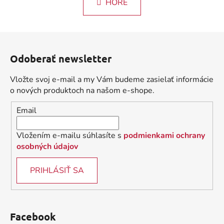
k
HORE
á
o
d
v
a
a
Z
c
n
á
i
i
Odoberať newsletter
e
p
e
p
ä
Vložte svoj e-mail a my Vám budeme zasielať informácie
r
t
o nových produktoch na našom e-shope.
v
i
k
Email
e
y
v
Vložením e-mailu súhlasíte s
podmienkami ochrany
ý
osobných údajov
p
i
PRIHLÁSIŤ SA
s
u
Facebook