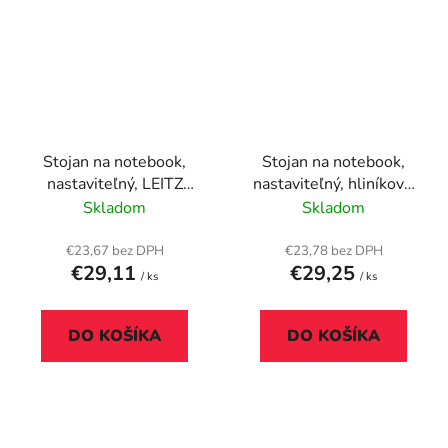
Stojan na notebook,
Stojan na notebook,
nastaviteľný, LEITZ
nastaviteľný, hliníkový,
"Ergo Cosy", zamatová
URBAN FACTORY
Skladom
Skladom
sivá
€23,67 bez DPH
€23,78 bez DPH
€29,11
€29,25
/ ks
/ ks
DO KOŠÍKA
DO KOŠÍKA