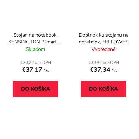
Stojan na notebook,
Doplnok ku stojanu na
KENSINGTON "SmartFit
notebook, FELLOWES
Easy Riser", sivá
Skladom
Vypredané
€30,22 bez DPH
€30,36 bez DPH
€37,17
€37,34
/ ks
/ ks
DO KOŠÍKA
DO KOŠÍKA