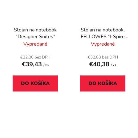
Stojan na notebook
Stojan na notebook,
"Designer Suites"
FELLOWES "I-Spire
Series™"
Vypredané
Vypredané
€32,06 bez DPH
€32,83 bez DPH
€39,43
€40,38
/ ks
/ ks
DO KOŠÍKA
DO KOŠÍKA