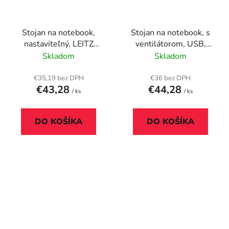
Stojan na notebook,
Stojan na notebook, s
nastaviteľný, LEITZ
ventilátorom, USB,
"Ergo"
TRUST "Azul"
Skladom
Skladom
€35,19 bez DPH
€36 bez DPH
€43,28
€44,28
/ ks
/ ks
DO KOŠÍKA
DO KOŠÍKA