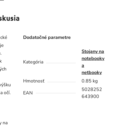
skusia
ické
Dodatočné parametre
je
Stojany na
.
notebooky
k
Kategória
a
ných
netbooky
Hmotnosť
0.85 kg
výšku
5028252
a očí.
EAN
643900
y na