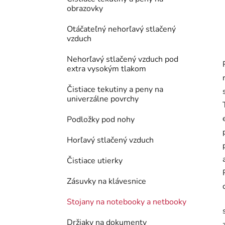
obrazovky
Otáčateľný nehorľavý stlačený
vzduch
Nehorľavý stlačený vzduch pod
extra vysokým tlakom
Čistiace tekutiny a peny na
univerzálne povrchy
Podložky pod nohy
Horľavý stlačený vzduch
Čistiace utierky
Zásuvky na klávesnice
Stojany na notebooky a netbooky
Držiaky na dokumenty