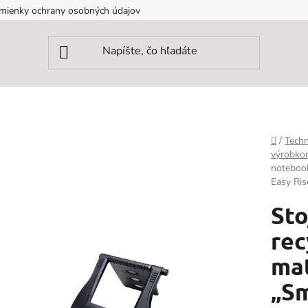
mienky ochrany osobných údajov
Domov
/
Techn
výrobk
noteboo
Easy Ris
Sto
re
ma
„Sm