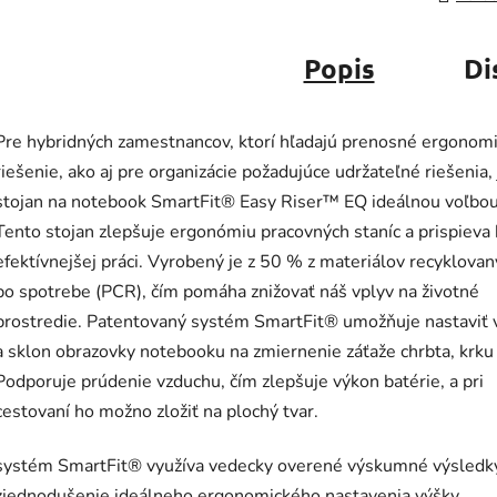
Popis
Di
Pre hybridných zamestnancov, ktorí hľadajú prenosné ergonom
riešenie, ako aj pre organizácie požadujúce udržateľné riešenia, 
stojan na notebook SmartFit® Easy Riser™ EQ ideálnou voľbou
Tento stojan zlepšuje ergonómiu pracovných staníc a prispieva 
efektívnejšej práci. Vyrobený je z 50 % z materiálov recyklova
po spotrebe (PCR), čím pomáha znižovať náš vplyv na životné
prostredie. Patentovaný systém SmartFit® umožňuje nastaviť 
a sklon obrazovky notebooku na zmiernenie záťaže chrbta, krku 
Podporuje prúdenie vzduchu, čím zlepšuje výkon batérie, a pri
cestovaní ho možno zložiť na plochý tvar.
systém SmartFit® využíva vedecky overené výskumné výsledk
zjednodušenie ideálneho ergonomického nastavenia výšky