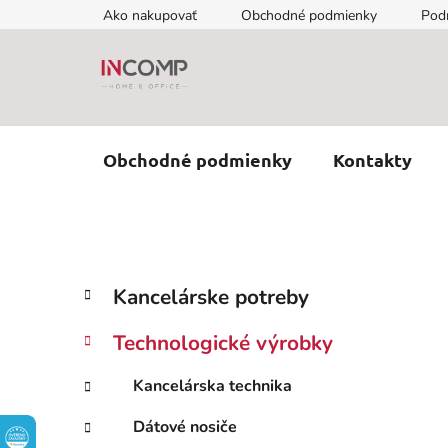
Prejsť
Ako nakupovať
Obchodné podmienky
Pod
na
obsah
Obchodné podmienky
Kontakty
B
K
Preskočiť
Kancelárske potreby
a
kategórie
o
t
č
Technologické výrobky
e
n
g
ý
Kancelárska technika
ó
p
r
Dátové nosiče
i
a