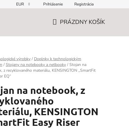
EUR
Prihlásenie
Registrácia
PRÁZDNY KOŠÍK
NÁKUPNÝ
KOŠÍK
ologické výrobky
/
Doplnky k technologickým
om
/
Stojany na notebooky a netbooky
/
Stojan na
k, z recyklovaného materiálu, KENSINGTON „SmartFit
er EQ“
jan na notebook, z
cyklovaného
teriálu, KENSINGTON
artFit Easy Riser