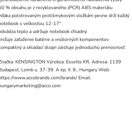
50 % obsahu je z recyklovaného (PCR) ABS materiálu
vďaka polstrovaným protišmykovým vložkám pevne drží každý
notebook s veľkosťou 12-17"
odvádza teplo a udržuje notebook chladný
znižuje zaťaženie batérie a vnútorných komponentov
kompaktný a skladací dizajn zaisťuje jednoduchú prenosnosť
Značka: KENSINGTON Výrobca: Esselte Kft. Adresa: 1139
Budapest, Lomb u. 37-39. A ép. II. 8., Hungary Web:
https://www.accobrands.com/brands/ Email:
hungarymarketing@acco.com