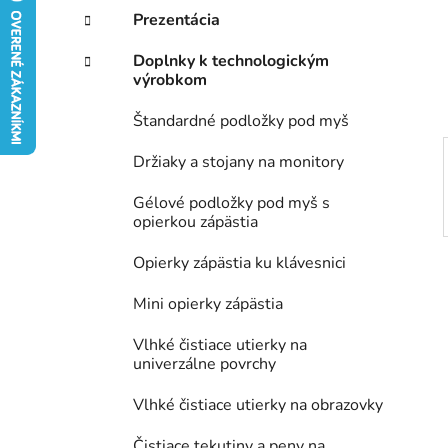
e
n
Prezentácia
e
Doplnky k technologickým
l
výrobkom
Štandardné podložky pod myš
Držiaky a stojany na monitory
Gélové podložky pod myš s
opierkou zápästia
Opierky zápästia ku klávesnici
Mini opierky zápästia
Vlhké čistiace utierky na
univerzálne povrchy
Vlhké čistiace utierky na obrazovky
Čistiace tekutiny a peny na