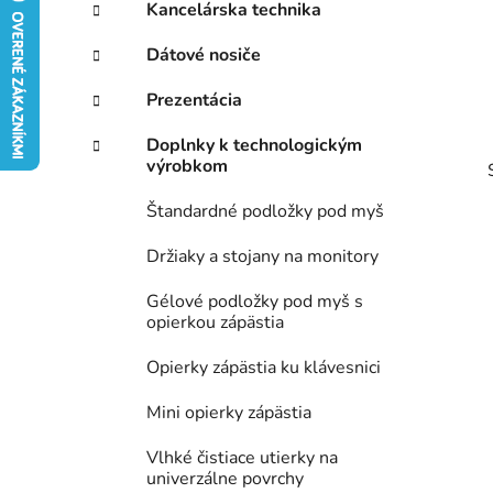
ý
Kancelárska technika
ó
p
r
Dátové nosiče
i
a
e
n
Prezentácia
e
Doplnky k technologickým
l
výrobkom
Štandardné podložky pod myš
Držiaky a stojany na monitory
Gélové podložky pod myš s
opierkou zápästia
Opierky zápästia ku klávesnici
Mini opierky zápästia
Vlhké čistiace utierky na
univerzálne povrchy