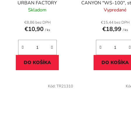
u
CANYON "WS-100", st
URBAN FACTORY
k
Vypredané
Skladom
t
o
€15,44 bez DPH
€8,86 bez DPH
€18,99
€10,90
v
/ ks
/ ks
DO KOŠÍKA
DO KOŠÍKA
Kód:
TR21310
Kó