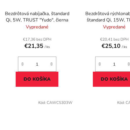
Bezdrôtová nabíjačka, štandard
Bezdrôtová rýchlonab
Qi, 5W, TRUST "Yudo", čierna
štandard Qi, 15W, 
"Viro", čierna
Vypredané
Vypredané
€17,36 bez DPH
€20,41 bez DPH
€21,35
€25,10
/ ks
/ ks
DO KOŠÍKA
DO KOŠÍKA
Kód:
CAWCS303W
Kód:
C