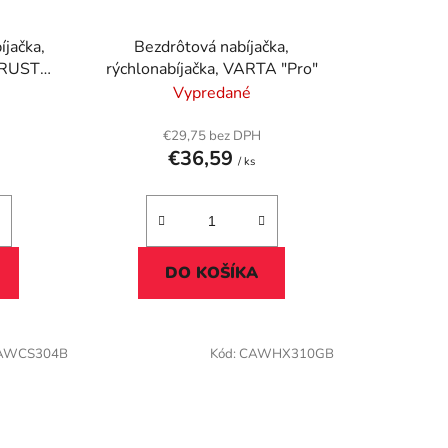
íjačka,
Bezdrôtová nabíjačka,
TRUST
rýchlonabíjačka, VARTA "Pro"
Vypredané
€29,75 bez DPH
€36,59
/ ks
DO KOŠÍKA
AWCS304B
Kód:
CAWHX310GB