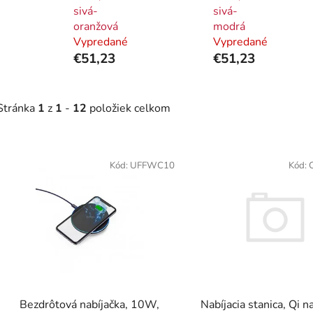
sivá-
sivá-
oranžová
modrá
Vypredané
Vypredané
€51,23
€51,23
Stránka
1
z
1
-
12
položiek celkom
V
ý
Kód:
UFFWC10
Kód:
p
i
s
p
r
o
d
Nabíjacia stanica, Qi na
Bezdrôtová nabíjačka, 10W,