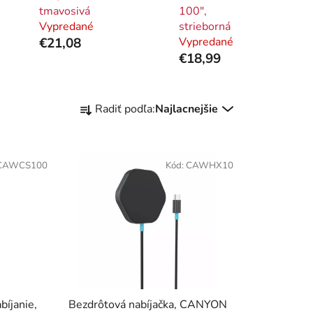
tmavosivá
100",
Vypredané
strieborná
€21,08
Vypredané
€18,99
R
Radiť podľa:
Najlacnejšie
a
d
e
CAWCS100
Kód:
CAWHX10
n
i
e
p
r
o
d
u
bíjanie,
Bezdrôtová nabíjačka, CANYON