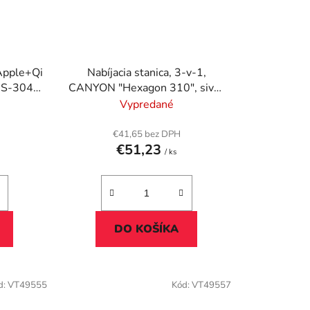
 Apple+Qi
Nabíjacia stanica, 3-v-1,
WS-304",
CANYON "Hexagon 310", sivá-
modrá
Vypredané
€41,65 bez DPH
€51,23
/ ks
DO KOŠÍKA
d:
VT49555
Kód:
VT49557