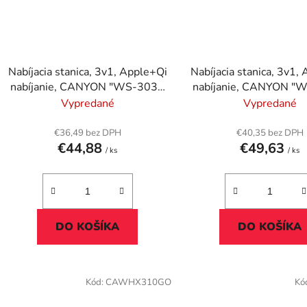
Nabíjacia stanica, 3v1, Apple+Qi
Nabíjacia stanica, 3v1,
nabíjanie, CANYON "WS-303",
nabíjanie, CANYON "
biela
čierna
Vypredané
Vypredané
€36,49 bez DPH
€40,35 bez DPH
€44,88
€49,63
/ ks
/ ks
DO KOŠÍKA
DO KOŠÍKA
Kód:
CAWHX310GO
Kó