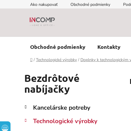
Prejsť
Ako nakupovať
Obchodné podmienky
Pod
na
obsah
Obchodné podmienky
Kontakty
Domov
/
Technologické výrobky
/
Doplnky k technologickým
Bezdrôtové
nabíjačky
B
K
Preskočiť
Kancelárske potreby
a
kategórie
o
t
č
Technologické výrobky
e
n
g