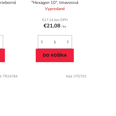
k
rieborná
"Hexagon 10", tmavosivá
t
Vypredané
o
v
€17,14 bez DPH
€21,08
/ ks
DO KOŠÍKA
d:
TR24784
Kód:
VTGT01