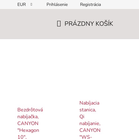
EUR
Prihlásenie
Registrácia
PRÁZDNY KOŠÍK
NÁKUPNÝ
KOŠÍK
Nabíjacia
Bezdrôtová
stanica,
nabíjačka,
Qi
CANYON
nabíjanie,
"Hexagon
CANYON
10",
"WS-