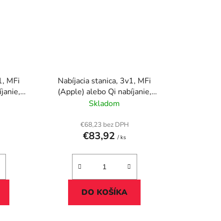
1, MFi
Nabíjacia stanica, 3v1, MFi
janie,
(Apple) alebo Qi nabíjanie,
01"
VERBATIM "WCS-03"
Skladom
€68,23 bez DPH
€83,92
/ ks
DO KOŠÍKA