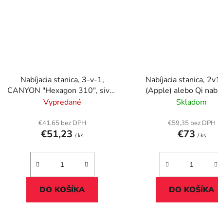
Nabíjacia stanica, 3-v-1,
Nabíjacia stanica, 2v
CANYON "Hexagon 310", sivá-
(Apple) alebo Qi nabí
oranžová
VERBATIM "WCS-
Vypredané
Skladom
€41,65 bez DPH
€59,35 bez DPH
€51,23
€73
/ ks
/ ks
DO KOŠÍKA
DO KOŠÍKA