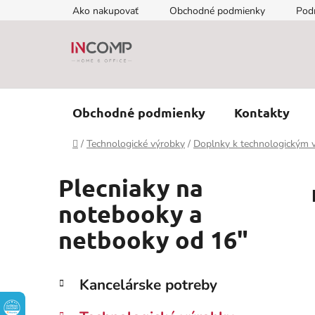
Prejsť
Ako nakupovať
Obchodné podmienky
Pod
na
obsah
Obchodné podmienky
Kontakty
Domov
/
Technologické výrobky
/
Doplnky k technologickým
Plecniaky na
notebooky a
netbooky od 16"
B
K
Preskočiť
Kancelárske potreby
a
kategórie
o
t
č