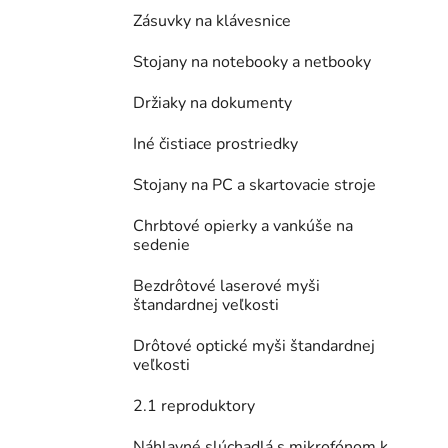
Zásuvky na klávesnice
Stojany na notebooky a netbooky
Držiaky na dokumenty
Iné čistiace prostriedky
Stojany na PC a skartovacie stroje
Chrbtové opierky a vankúše na
sedenie
Bezdrôtové laserové myši
štandardnej veľkosti
Drôtové optické myši štandardnej
veľkosti
2.1 reproduktory
Náhlavné slúchadlá s mikrofónom k