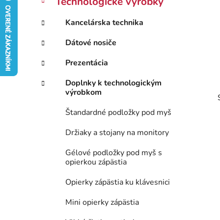
Technologické výrobky
e
n
g
ý
Kancelárska technika
ó
p
r
Dátové nosiče
i
a
e
n
Prezentácia
e
Doplnky k technologickým
l
výrobkom
Štandardné podložky pod myš
Držiaky a stojany na monitory
Gélové podložky pod myš s
opierkou zápästia
Opierky zápästia ku klávesnici
Mini opierky zápästia