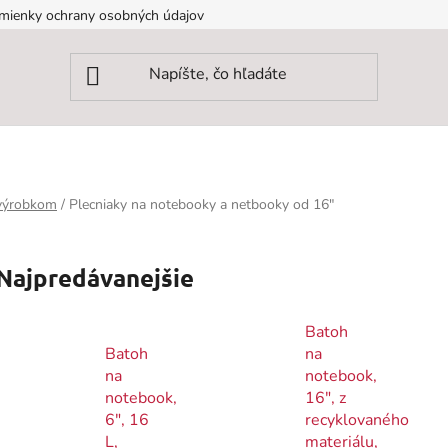
mienky ochrany osobných údajov
 výrobkom
/
Plecniaky na notebooky a netbooky od 16"
Najpredávanejšie
Batoh
Batoh
na
na
notebook,
notebook,
16", z
6", 16
recyklovaného
L,
materiálu,