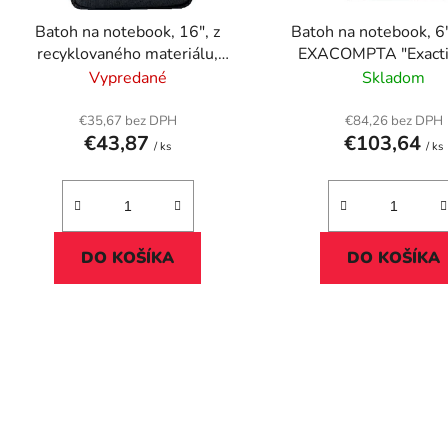
d
Batoh na notebook, 16", z
Batoh na notebook, 6"
u
recyklovaného materiálu,
EXACOMPTA "Exacti
k
KENSINGTON "EQ Backpack",
čierny
Vypredané
Skladom
t
čierna
o
€35,67 bez DPH
€84,26 bez DPH
€43,87
€103,64
v
/ ks
/ ks
DO KOŠÍKA
DO KOŠÍKA
O
v
l
á
d