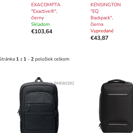
EXACOMPTA
KENSINGTON
"Exactive®",
"EQ
čierny
Backpack",
Skladom
čierna
€103,64
Vypredané
€43,87
Stránka
1
z
1
-
2
položiek celkom
V
ý
Kód:
BME60392
Kód
p
i
s
p
r
o