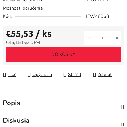
Môžeme doručiť do:
13.8.2026
Možnosti doručenia
Kód:
IFW48068
€55,53
/ ks
€45,15 bez DPH
Jednotková cena:
DO KOŠÍKA
Tlač
Opýtať sa
Strážiť
Zdieľať
Popis
Diskusia