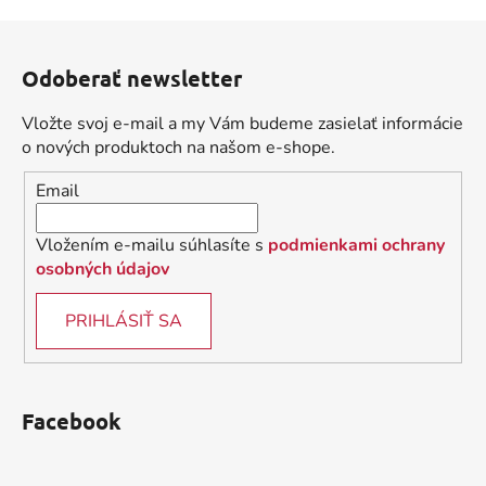
Z
á
Odoberať newsletter
p
ä
Vložte svoj e-mail a my Vám budeme zasielať informácie
t
o nových produktoch na našom e-shope.
i
Email
e
Vložením e-mailu súhlasíte s
podmienkami ochrany
osobných údajov
PRIHLÁSIŤ SA
Facebook