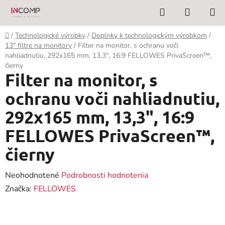
Prejsť
Hľadať
NÁKUP
na
KOŠÍK
obsah
Domov
/
Technologické výrobky
/
Doplnky k technologickým výrobkom
/
13" filtre na monitory
/
Filter na monitor, s ochranu voči
nahliadnutiu, 292x165 mm, 13,3", 16:9 FELLOWES PrivaScreen™,
čierny
Filter na monitor, s
ochranu voči nahliadnutiu,
292x165 mm, 13,3", 16:9
FELLOWES PrivaScreen™,
čierny
Priemerné
Neohodnotené
Podrobnosti hodnotenia
hodnotenie
Značka:
FELLOWES
produktu
je