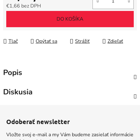
€1,66 bez DPH
Jednotková cena:
DO KOŠÍKA
Tlač
Opýtať sa
Strážiť
Zdieľať
Popis
Diskusia
Z
á
Odoberať newsletter
p
ä
Vložte svoj e-mail a my Vám budeme zasielať informácie