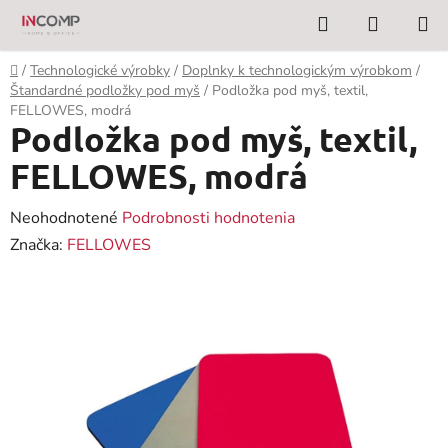
Prejsť
Hľadať
NÁKUP
na
KOŠÍK
obsah
Domov
/
Technologické výrobky
/
Doplnky k technologickým výrobkom
/
Štandardné podložky pod myš
/
Podložka pod myš, textil,
FELLOWES, modrá
Podložka pod myš, textil,
FELLOWES, modrá
Priemerné
Neohodnotené
Podrobnosti hodnotenia
hodnotenie
Značka:
FELLOWES
produktu
je
0,0
z
5
hviezdičiek.